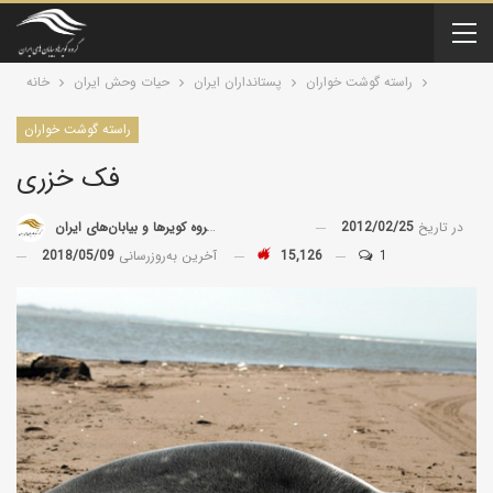
راسته گوشت خواران
پستانداران ايران
حیات وحش ایران
خانه
راسته گوشت خواران
فک خزری
در تاریخ
2012/02/25
توسط
گروه کویرها و بیابان‌های ایران
1
15,126
آخرین به‌روزرسانی
2018/05/09