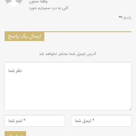
مهاجرت می‌کنند. یخ‌ها که در ابتدا به حالت شناور هستند در اثر باد
واقعا ممنون
امواج خرد شده و به صورت تپه‌های ناصافی در می‌آیند.
کلی به درد سمینارم خورد
پاسخ
فک‌ها در این یخ‌ها سوراخ‌های کوچکی برای نفس کشیدن و سوراخ
ارسال یک پاسخ
های بزرگ‌تری برای خارج شدن از حفر می‌کنند. در اوایل بهار که یخ‌ها
آب می‌شوند فک ها به طرف جنوب مهاجرت می‌کنند و تابستان را در
آدرس ایمیل شما منتشر نخواهد شد.
قسمت‌های عمیق‌تر و سردتر که غذا فراوان است می‌مانند. هنوز اکثر
مکان‌هایی که فک‌ها از بهار تا پائیز در آنجا به سر می‌برند کاملاً
مشخص نشده است.
غذا:
طبق بررسی‌های انجام شده متجاوز از ۸۰ درصد از غذای فک‌ها را
ماهی کیلکا و بقیه را گاوماهیان کلُمه تشکیل می‌دهند. کاهش شدید
ماهیان به خصوص ماه یکیلکا که به علت ورود شانه‌دار، آلودگی آب و
صد بی‌رویه صورت گرفته است می‌تواند یکی از عاوامل کاهش شدید
جمعیت این حیوان باشد.