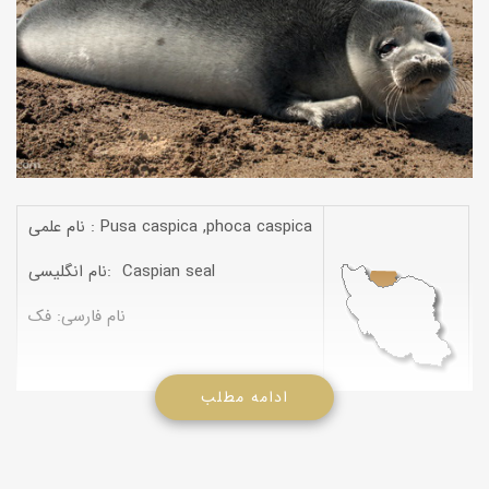
نام علمی : Pusa caspica ,phoca caspica
نام انگلیسی: Caspian seal
نام فارسی: فک
ادامه مطلب
(گیلانی: سگ دریایی)(مازندرانی: سگ دریایی)(ترکمنی: دولن)