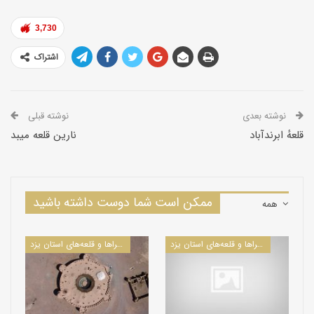
3,730
اشتراک
نوشته بعدی
نوشته قبلی
قلعهٔ ابرندآباد
نارین قلعه میبد
ممکن است شما دوست داشته باشید
همه
کاروانسراها و قلعه‌های استان یزد
کاروانسراها و قلعه‌های استان یزد