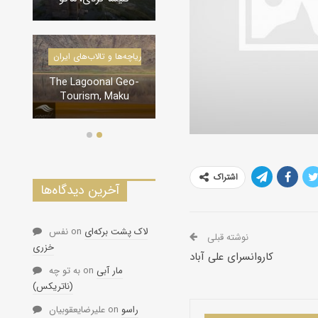
درياچه‌‌ها و تالاب‌های ایران
دره‌ها و تنگه‌های ایران
The Lagoonal Geo-
تنگه لی لی، دورود
Tourism, Maku
اشتراک
آخرین دیدگاه‌ها
لاک پشت برکه‌ای
on
نفس
نوشته قبلی
خزری
كاروانسرای علی آباد
مار آبی
on
به تو چه
(ناتریکس)
راسو
on
علیرضایعقوبیان