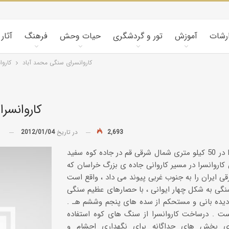
ارشات
آموزش
تور و گردشگری
حیات وحش
فرهنگ
آثار
كاروانسرای سنگی محمد آباد
کاروا
كاروانسر
2,693
در تاریخ
2012/01/04
توسط
این كاروانسرا در 50 كیلو متری شمال شرقی قم در جاده كوه سفید
ن كاروانسرا در مسیر كاروانی جاده ی بزرگ خراسان كه
نگی به شكل چهار ایوانی ، با حصارهای عظیم سنگی
ده بانی و مستحكم از سده های پنجم وششم هـ .
است . درساخت كاروانسرا از سنگ های كوه استفاده
ی بخش های جداگانه برای نگهداری احشام و