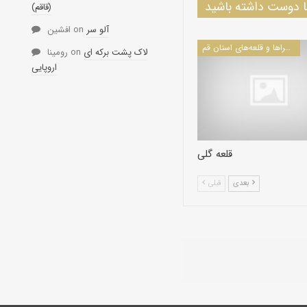
دوست داشته باشید
(قاقم)
آلو سر
on
افشین
کاروانسراها و قلعه‌های استان قم
لاک پشت برکه ای
on
رومینا
اروپایی
قلعه گلی
بعدی
قبلی