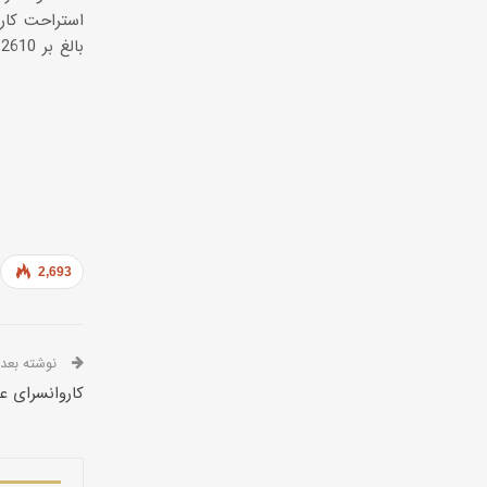
استراحت كارو
2,693
نوشته بعدی
كاروانسرای ع