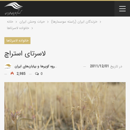
خزندگان ايران (راسته سوسمارها)
حیات وحش ایران
خانه
خانواده لاسرتاها
خانواده لاسرتاها
لاسرتای استراچ
در تاریخ
2011/12/01
توسط
گروه کویرها و بیابان‌های ایران
2,985
0