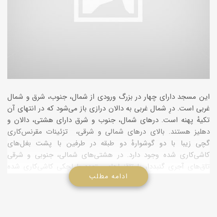
این مسجد داراى چهار در بزرگ ورودى از شمال، جنوب، شرق و شمال
غربى است. درِ شمال غربى به دالان درازى باز مى‌شود که در انتهاى آن
تکیهٔ پهنه است. درهاى شمال، جنوب و شرق داراى هشتى، دالان و
دهلیز هستند. بالاى درهاى شمالى و شرقى، ‌ تزئینات مقرنس‌کارى
گچى زیبا با دو گوشوارهٔ دو طبقه در طرفین با پشت بغل‌هاى
کاشى‌کارى شده وجود دارد. در هشتى‌هاى شمالى، جنوبى و شرقى
تاق‌‌هاى آجرى گنبددار با تاقنماهاى متعدد با لچکى‌ کاشى‌کارى شده
ادامه مطلب
مشاهده مى‌شوند. چهار ایوان در چهار سمت واقع شده‌اند. در طرفین
ایوان‌ها چهار مهتاى است و وجود همین چهار مهتابى باعث امتیاز و
زیبایى مسجد شده است. زیر مهتابى‌ها شبستان است و در پشت آنها
حجره‌هاى متعددى ساخته شده است. در صحن مسجد یک حوض