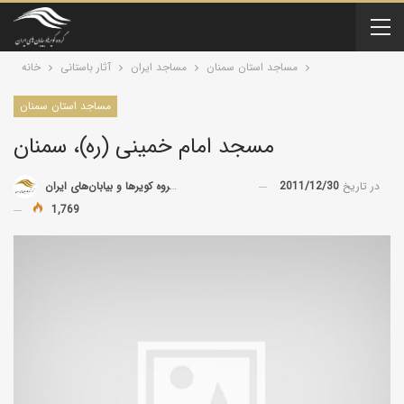
مساجد استان سمنان
مساجد ایران
آثار باستانی
خانه
مساجد استان سمنان
مسجد امام خمينى (ره)، سمنان
در تاریخ
2011/12/30
توسط
گروه کویرها و بیابان‌های ایران
1,769