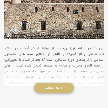
این بنا در میانه قریه ریجاب، از توابع اسلام آباد ، در استان
کرمانشاهان واقع گردیده و ظاهرا از بناهای سده های نخستین
اسلامی یا از بناهای دوره ساسانی است که بعد از اسلام با تغییراتی-
از جمله الحاق محراب و مناره- به مسجد تبدیل شده است . اهالی
محل، بنای مسجد را به عبدالله بن عمر- فرزند خلیفه دوم- نسبت می
دهند . این بنا در دوره های بعد مرتبا تعمیر و بازسازی شده است .
بنای کنونی مسجد مشتمل بر شبستان ستوندار و مناره استوانه ای
ادامه مطلب
بوده، مصالح مورد استفاده در آن، قلوه سنگ، ملاط گل و در مناره، آجر
است . شبستان مسجد به صورت مستطیل شکل دارای 8 ستون یا
پایه در دو ردیف است . یک ردیف از ستون ها صورت چهارضلعی و به
ابعاد 75×75 سانتی متر است . چهارستون ردیف دیگر، از سه قسمت