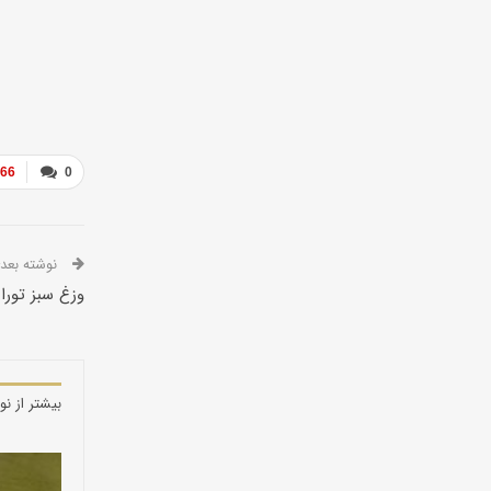
366
0
نوشته بعدی
وزغ سبز تورا
بیشتر از نو