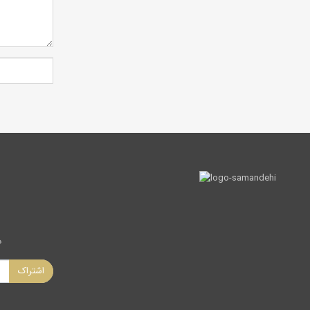
د
اشتراک