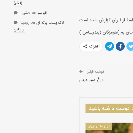
(قاقم)
آلو سر
on
افشین
لاک پشت برکه ای
on
رومینا
اروپایی
جان بم )هرمزگان (بندرعباس )
اشتراک
نوشته قبلی
وزغ سبز عربی
دوست داشته باشید
دوزیستان ایران