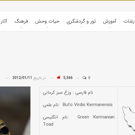
ارشات
آموزش
تور و گردشگری
حیات وحش
فرهنگ
آثار
0
5,366
در تاریخ
2012/01/11
توسط
نام فارسی : وزغ سبز کرمانی
نام علمی: Bufo Virdis Kermanensis
نام انگلیسی: Green Kermanian
Toad