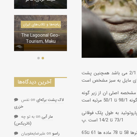
درياچه‌‌ها و ت
دره‌ها و تنگه‌های ایران
nal Geo-
تنگه لی لی، دورود
, Maku
بین سوراخهای بینی از 21/1 تا 55/1 متغییر است ولی در زیر گونه تیپ فقط 96/0 تا 2/1 می باشد همچنین پشت
آخرین دیدگاه‌ها
ی ان از زیر گونه B.V.Arabicus
لاک پشت برکه‌ای
on
نفس
خزری
روتوئید به طول پلک فوقانی
مار آبی
on
به تو چه
73/1 تا 14/2 است .پ
(ناتریکس)
راسو
on
علیرضایعقوبیان