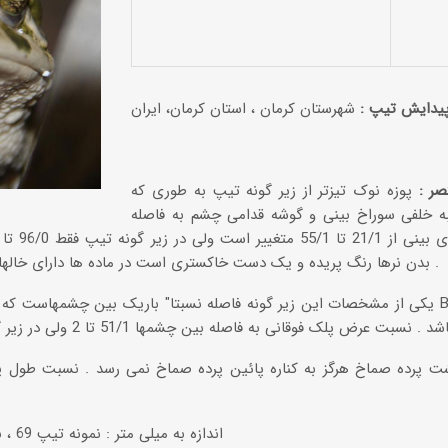
یدایش تیپ :
شهرستان کرمان ، استان کرمان، ایران
ر :
پوزه نوک تیزتر از زیر گونه تیپ به طوری که
به خلفی سوراخ بینی و گوشه قدامی چشم به فاصله
بدن نرها رنگ پریده و یک دست خاکستری است در ماده ها دارای خالهای مایل به سبز مشخص است .
یکی از مشخصات این زیر گونه فاصله نسبتا" باریک بین چشمهاست که مشخصه اصل
 پرده صماخ هرگز به کناره پائین پرده صماخ نمی رسد . نسبت طول پا
اندازه به میلی متر : نمونه تیپ 69 ، نرها 58 تا 78 ماده ها 61 تا65