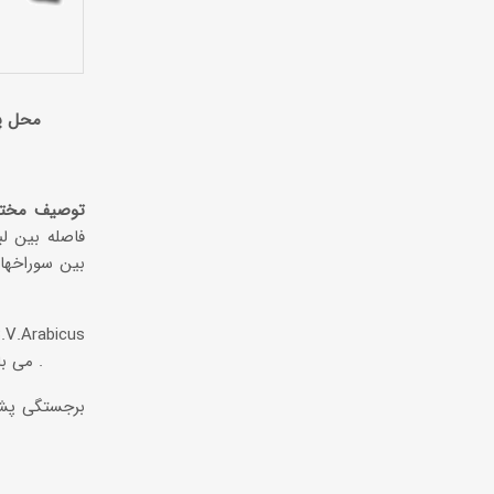
محل پ
توصیف مختص
فاصله بین ل
می باشد . نسبت عرض پلک فوقانی به فاصله بین چشمها 51/1 تا 2 ولی در زیر گونه 98/1 تا 50/1 مرتبه است .
برجستگی پشت