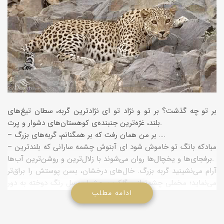
بر تو چه گذشت؟ بر تو و نژاد تو ای نژادترین گربه، سطان تیغ‌های
بلند، غرّه‌ترین جنبنده‌ی كوهستان‌های دشوار و پرت.
– بر من همان رفت كه بر همگنانم، گربه‌های بزرگ ….
– مبادكه بانگ تو خاموش شود ای آبنوش چشمه سارانی كه بلندترین
برفجای‌ها و یخچال‌ها روان می‌شوند با زلال‌ترین و روشن‌ترین آب‌ها.
آرام می‌نشینید گربه بزرگ. خال‌های درخشان، بسن پوستش را براق‌تر
می‌نماید؛ مخملی چشم‌نواز و گلكوب. چشمان‌عسل رنگ دوخته به دور
ادامه مطلب
– دورتر جای افق
– چنان كه گویی در چشم اندازی اثیری گذشته‌ی دودمان خویش را
می‌جوید.