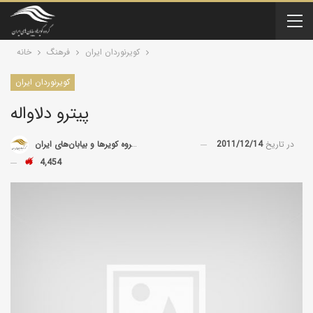
کویرنوردان ایران
فرهنگ
خانه
کویرنوردان ایران
پیترو دلاواله
در تاریخ
2011/12/14
توسط
گروه کویرها و بیابان‌های ایران
4,454