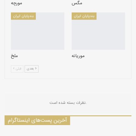
هفت خال بسیار دیدنی است. كفش دوزك ماده در دوران زندگی كوتاه
مگس
مورچه
خود بیش از 2000 تخم زرد كوچك می‌گذارد و به این دلیل نیاز به
تغذیه كافی از شته دارد. این تخم‌ها چسبنده بوده و به صورت تك تك
بندپایان ايران
بندپایان ايران
یا تجمع كوچك روی گیاهان و نباتات دیده می‌شود.
تعدادی از گونه‌ها گیاه‌خوارند و بالغ‌ها بیشتر شكارگران حشرات نرم‌تن
هستند. در نتیجه برای كنترل آفات مفید می‌باشند. نام كفش دوزك از
زمان قرون وسطی آمده. به كفش دوزك اصطلاحاً بانوی سوسك‌ها
(Lady beetle) یا بانوی حشرات (Lady bugs) هم می‌گویند.
موریانه
ملخ
بعدی
قبلی
نظرات بسته شده است.
آخرین پست‌های اینستاگرام