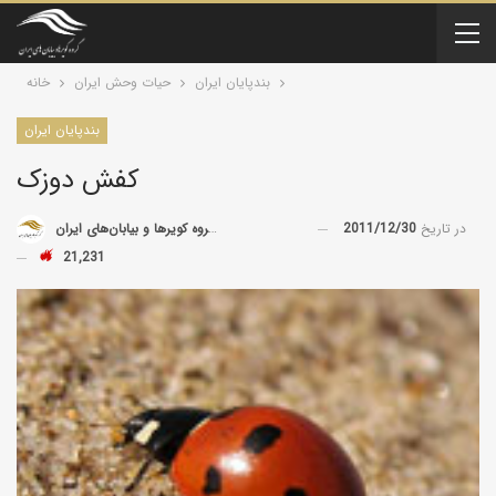
بندپایان ايران
حیات وحش ایران
خانه
بندپایان ايران
کفش دوزک
در تاریخ
2011/12/30
توسط
گروه کویرها و بیابان‌های ایران
21,231