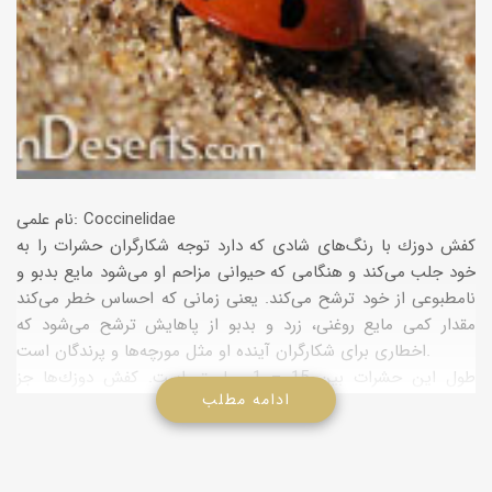
نام علمی: Coccinelidae
كفش دوزك با رنگ‌های شادی كه دارد توجه شكارگران حشرات را به
خود جلب می‌كند و هنگامی كه حیوانی مزاحم او می‌شود مایع بدبو و
نامطبوعی از خود ترشح می‌كند. یعنی زمانی كه احساس خطر می‌كند
مقدار كمی مایع روغنی، زرد و بدبو از پاهایش ترشح می‌شود كه
اخطاری برای شكارگران آینده او مثل مورچه‌ها و پرندگان است.
طول این حشرات بین 15 – 1 میلیمتر است. كفش دوزك‌ها جز
ادامه مطلب
سوسك‌ها پاكوتاه و گرد به حساب می‌آیند و دارای دو شاخك در سر
می‌باشند.
كفش دوزك‌های هفت خال، سه خال و نیم در هر یك از طرفین بال‌ها
دارند. سینه سیاه با دو علامت سفید در پهلو و سر كوچك و سیاه دارند.