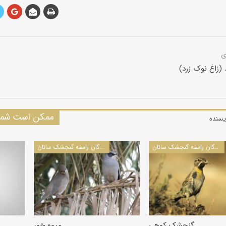
 (زاغ نوک زرد)
ممکن است شما 
یسنده
پرندگان راسته گنجشک سانان
پرندگان راسته گنجشک سانان
گنجشک کوهی
میوه خور