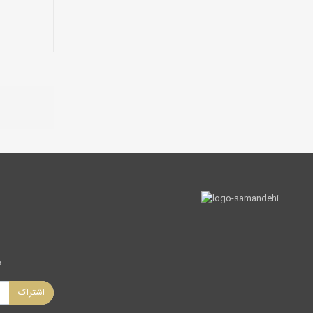
د
اشتراک