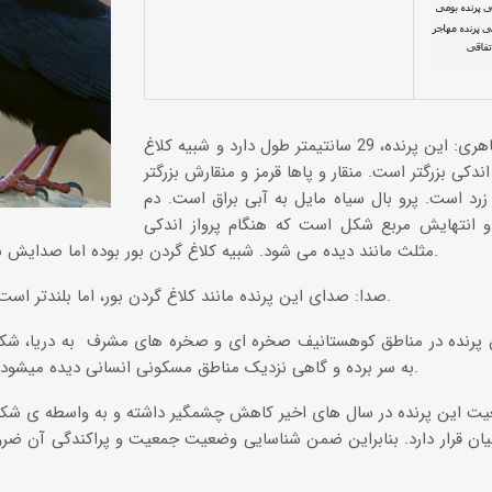
مشخصات ظاهری: این پرنده، 29 سانتیمتر طول دارد و شبیه کلاغ
اندکی بزرگتر است. منقار و پاها قرمز و منقارش بزرگتر
زرد است. پرو بال سیاه مایل به آبی براق است. دم
 و انتهایش مربع شکل است که هنگام پرواز اندکی
مثلث مانند دیده می شود. شبیه کلاغ گردن بور بوده اما صدایش بلند تر و پر و بالش سیاه است.
صدا: صدای این پرنده مانند کلاغ گردن بور، اما بلندتر است و شبیه «چو» شنیده می شود.
ن پرنده در مناطق کوهستانیف صخره ای و صخره های مشرف به دریا، شکا
به سر برده و گاهی نزدیک مناطق مسکونی انسانی دیده میشود. در ایران بومی و فراوان است.
ت این پرنده در سال های اخیر کاهش چشمگیر داشته و به واسطه ی ش
یان قرار دارد. بنابراین ضمن شناسایی وضعیت جمعیت و پراکندگی آن ضر