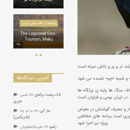
درياچه‌‌ها 
دره‌ها و تنگه‌های ایران
l Geo-
تنگه لی لی، دورود
Maku
آخرین دیدگاه‌ها
ف سنگ ها ولبه ی پرتگاه ها
لاک پشت برکه‌ای
on
نفس
خزری
کار و مصرف گوشتش در معرض
مار آبی
on
به تو چه
وری است برنامه های حفاظتی
(ناتریکس)
ویژه نیز اجرا شود.
راسو
on
علیرضایعقوبیان