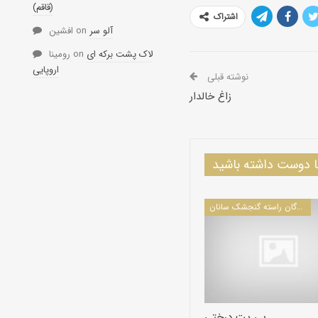
(قاقم)
اشتراک
آلو سر
on
افشین
لاک پشت برکه ای
on
رومینا
اروپایی
نوشته قبلی
زاغ خالدار
دوست داشته باشید
پرندگان راسته گنجشک سانان
پی پت درختی