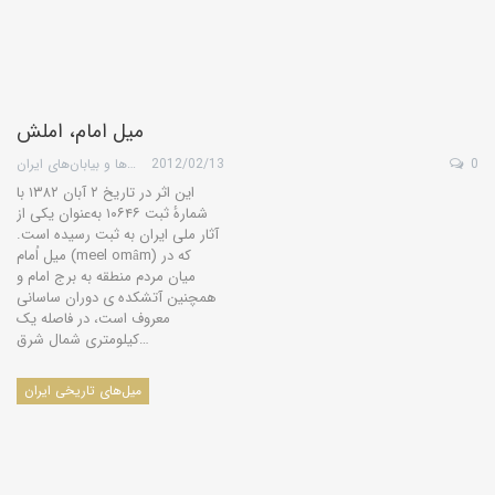
میل امام، املش
0
2012/02/13
گروه کویرها و بیابان‌های ایران
این اثر در تاریخ ۲ آبان ۱۳۸۲ با
شمارهٔ ثبت ۱۰۶۴۶ به‌عنوان یکی از
آثار ملی ایران به ثبت رسیده است.
میل اُمام (meel omâm) که در
میان مردم منطقه به برج امام و
همچنین آتشکده ی دوران ساسانی
معروف است، در فاصله یک
کیلومتری شمال شرق…
میل‌های تاریخی ایران