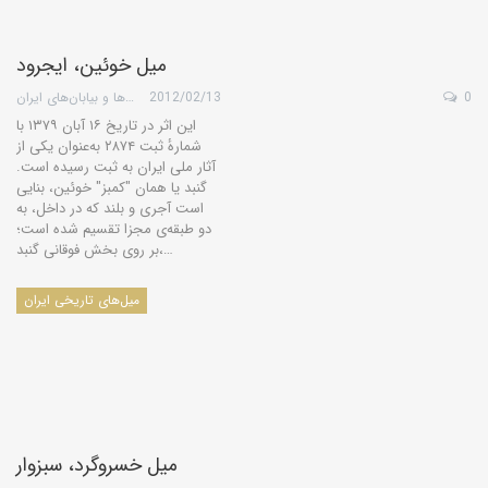
میل خوئین، ایجرود
0
2012/02/13
گروه کویرها و بیابان‌های ایران
این اثر در تاریخ ۱۶ آبان ۱۳۷۹ با
شمارهٔ ثبت ۲۸۷۴ به‌عنوان یکی از
آثار ملی ایران به ثبت رسیده است.
گنبد یا همان "كمبز" خوئین، بنایی
است آجری و بلند كه در داخل، به
دو طبقه‌ی مجزا تقسیم شده است؛
بر روی بخش فوقانی گنبد،…
میل‌های تاریخی ایران
میل خسروگرد، سبزوار