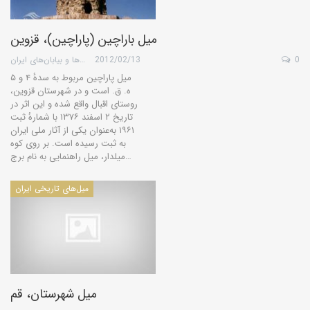
میل باراچین (پاراچین)، قزوین
0
2012/02/13
گروه کویرها و بیابان‌های ایران
میل پاراچین مربوط به سدهٔ ۴ و ۵
ه. ق. است و در شهرستان قزوین،
روستای اقبال واقع شده و این اثر در
تاریخ ۲ اسفند ۱۳۷۶ با شمارهٔ ثبت
۱۹۶۱ به‌عنوان یکی از آثار ملی ایران
به ثبت رسیده است. بر روی کوه
میلدار، میل راهنمایی به نام برج…
میل‌های تاریخی ایران
میل شهرستان، قم