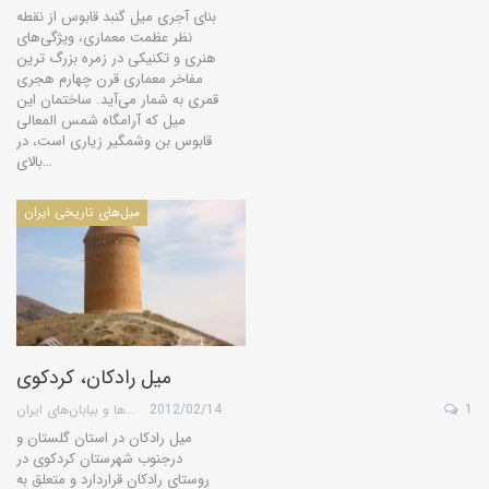
بنای آجری میل گنبد قابوس از نقطه
نظر عظمت معماری، ویژگی‌های
هنری و تکنیکی در زمره بزرگ ترین
مفاخر معماری قرن چهارم هجری
قمری به شمار می‌آید. ساختمان این
میل که آرامگاه شمس المعالی
قابوس بن وشمگیر زیاری است، در
بالای…
میل‌های تاریخی ایران
میل رادكان، کردکوی
1
2012/02/14
گروه کویرها و بیابان‌های ایران
میل رادكان در استان گلستان و
درجنوب شهرستان كردكوی در
روستای رادكان قراردارد و متعلق به