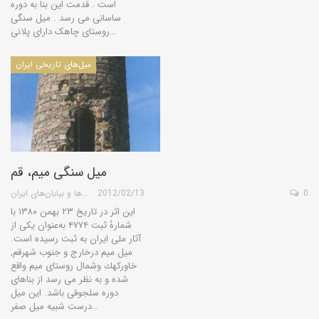
است . قدمت این بنا به دوره
ساسانی می رسد . میل سنگی
روستای چاهک دارای پلانی…
میل‌های تاریخی ایران
میل سنگی میم، قم
0
2012/02/13
گروه کویرها و بیابان‌های ایران
این اثر در تاریخ ۲۳ بهمن ۱۳۸۰ با
شمارهٔ ثبت ۴۷۷۴ به‌عنوان یکی از
آثار ملی ایران به ثبت رسیده است.
میل میم درخارج و جنوب شهرقم,
خاوركهك وشمال روستای میم واقع
شده و به نظر می رسد از بناهای
دوره سلجوقی باشد. این میل
درست شبیه میل صفر…