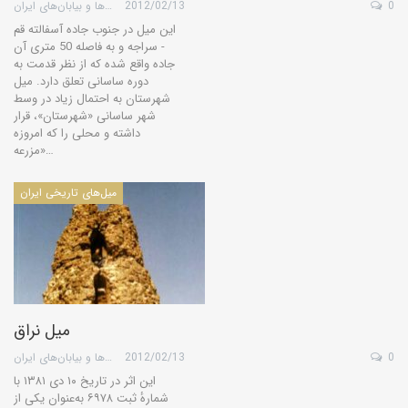
0
2012/02/13
گروه کویرها و بیابان‌های ایران
این میل در جنوب جاده آسفالته قم
- سراجه و به فاصله 50 متری آن
جاده واقع شده كه از نظر قدمت به
دوره ساسانی تعلق دارد. میل
شهرستان به احتمال زیاد در وسط
شهر ساسانی «شهرستان»، قرار
داشته و محلی را كه امروزه
«مزرعه…
میل‌های تاریخی ایران
میل نراق
0
2012/02/13
گروه کویرها و بیابان‌های ایران
این اثر در تاریخ ۱۰ دی ۱۳۸۱ با
شمارهٔ ثبت ۶۹۷۸ به‌عنوان یکی از