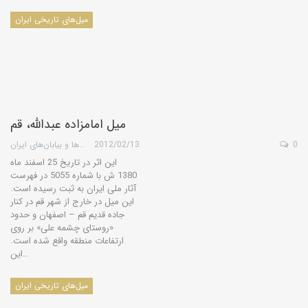
میل‌های تاریخی ایران
میل امامزاده عبدالله، قم
0
2012/02/13
گروه کویرها و بیابان‌های ایران
این اثر در تاریخ 25 اسفند ماه
1380 ش با شماره 5055 در فهرست
آثار ملی ایران به ثبت رسیده است.
این میل در خارج از شهر قم در کنار
جاده قدیم قم – اصفهان و حدود
«روستای چشمه علی» بر روی
ارتفاعات منطقه واقع شده است.
این…
میل‌های تاریخی ایران