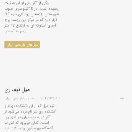
یکی از آثار ملی ایران به ثبت
رسیده است. در 10كیلومتری جنوب
شهرستان تاكستان روستای خرم آباد
قرار دارد كه در مركز این روستا برج
آجری استوانه ای به ارتفاع 12 متر
سر به آسمان…
میل‌های تاریخی ایران
میل تپه، ری
3
2012/02/13
گروه کویرها و بیابان‌های ایران
تپه میل که از آن آتشکده بهرام و
آتشكده ری نیز نام برده می‌شود از
آثار دوره ساسانیان در شهر ری
است. گمان می‌رود که این بنا
آتشگاه بهرام گور بوده باشد. تپه