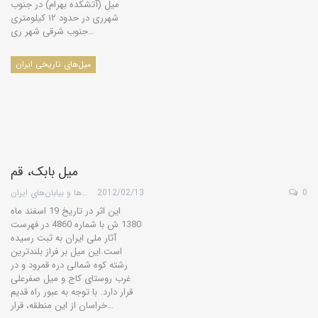
میل (آتشکده بهرام) در جنوب
شهرری در حدود ۱۲ کیلومتری
جنوب شرقی شهر ری…
میل‌های تاریخی ایران
میل بابک، قم
0
2012/02/13
گروه کویرها و بیابان‌های ایران
این اثر در تاریخ 19 اسفند ماه
1380 ش با شماره 4860 در فهرست
آثار ملی ایران به ثبت رسیده
است.این میل بر فراز بلندترین
رشته کوه شمالی دره قمرود و در
غرب روستای کاج و میل صفرعلی
قرار دارد. با توجه به عبور راه قدیم
خراسان از این منطقه، قرار…