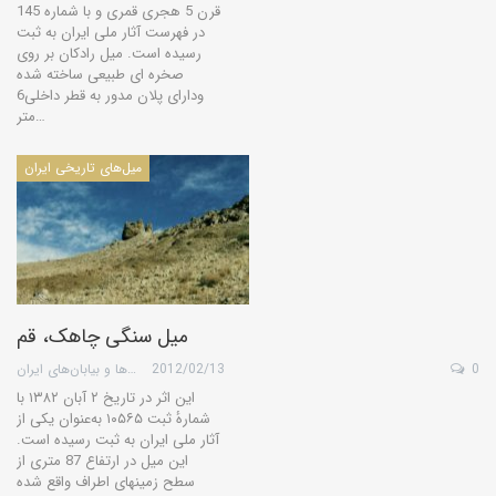
قرن 5 هجری قمری و با شماره 145
در فهرست آثار ملی ایران به ثبت
رسیده است. میل رادكان بر روی
صخره ای طبیعی ساخته شده
ودارای پلان مدور به قطر داخلی6
متر…
میل‌های تاریخی ایران
میل سنگی چاهک، قم
0
2012/02/13
گروه کویرها و بیابان‌های ایران
این اثر در تاریخ ۲ آبان ۱۳۸۲ با
شمارهٔ ثبت ۱۰۵۶۵ به‌عنوان یکی از
آثار ملی ایران به ثبت رسیده است.
این میل در ارتفاع 87 متری از
سطح زمینهای اطراف واقع شده