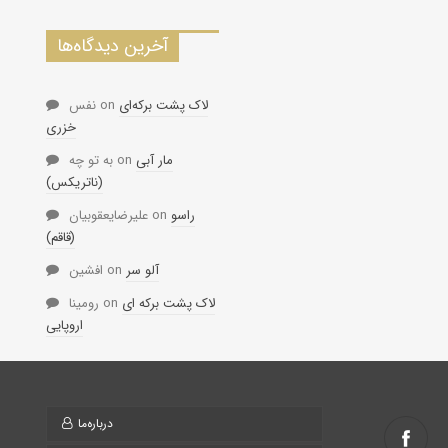
آخرین دیدگاه‌ها
لاک پشت برکه‌ای
on
نفس
خزری
مار آبی
on
به تو چه
(ناتریکس)
راسو
on
علیرضایعقوبیان
(قاقم)
آلو سر
on
افشین
لاک پشت برکه ای
on
رومینا
اروپایی
درباره‌ما