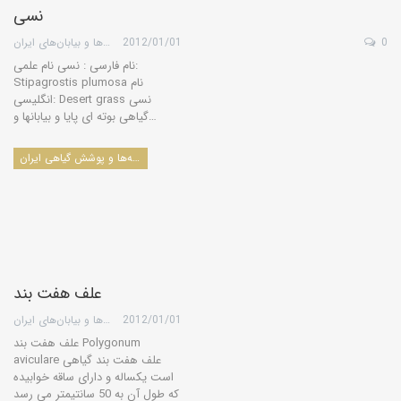
نسی
0
2012/01/01
گروه کویرها و بیابان‌های ایران
نام فارسی : نسی نام علمی:
Stipagrostis plumosa نام
انگلیسی: Desert grass نسی
گیاهی بوته ای پایا و بیابانها و…
درخت‌ها، درختچه‌ها، بوته‌ها و پوشش گیاهی ایران
علف هفت بند
2012/01/01
گروه کویرها و بیابان‌های ایران
علف هفت بند Polygonum
aviculare علف هفت بند گیاهی
است یكساله و دارای ساقه خوابیده
كه طول آن به 50 سانتیمتر می رسد