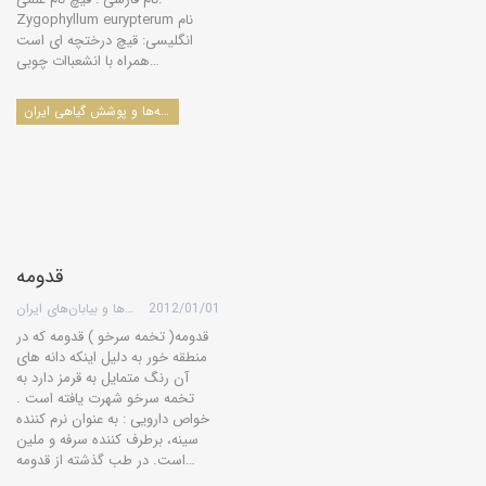
Zygophyllum eurypterum نام
انگلیسی: قیچ درختچه ای است
همراه با انشعباات چوبی…
درخت‌ها، درختچه‌ها، بوته‌ها و پوشش گیاهی ایران
قدومه
2012/01/01
گروه کویرها و بیابان‌های ایران
قدومه( تخمه سرخو ) قدومه که در
منطقه خور به دلیل اینکه دانه های
آن رنگ متمایل به قرمز دارد به
تخمه سرخو شهرت یافته است .
خواص دارویی : به عنوان نرم كننده
سینه، برطرف كننده سرفه و ملین
است. در طب گذشته از قدومه…