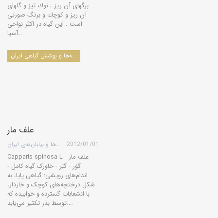
. برگهای آن ریز ، نوك تیز و گلهای
آن ریز و كوچك و برنگ صورتی
است . این گیاه در اكثر نواحی
آسیا…
درخت‌ها، درختچه‌ها، بوته‌ها و پوشش گیاهی ایران
علف مار
2012/01/01
گروه کویرها و بیابان‌های ایران
Capparis spinosa L علف مار -
کَوَر - کَبَر - خاورک گیاه کامل -
اندام‌هاى رویشى: گیاهى پایا، به
شکل درختچه‌هاى کوچک و خاردار،
با انشعابات گسترده و خوابیده که
توسط بذر تکثیر مى‌یابد.…