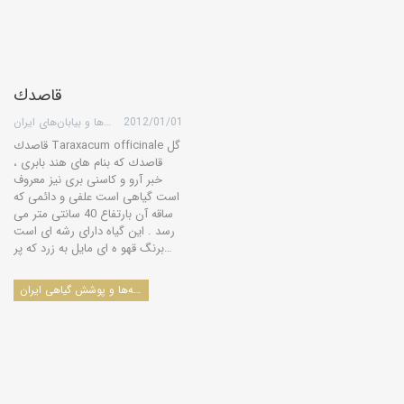
قاصدك
2012/01/01
گروه کویرها و بیابان‌های ایران
قاصدك Taraxacum officinale گل
قاصدك كه بنام های هند بابری ،
خبر آرو و كاسنی بری نیز معروف
است گیاهی است علفی و دائمی كه
ساقه آن بارتفاع 40 سانتی متر می
رسد . این گیاه دارای رشه ای است
برنگ قهو ه ای مایل به زرد كه پر…
درخت‌ها، درختچه‌ها، بوته‌ها و پوشش گیاهی ایران