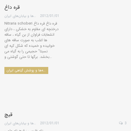
قره داغ
2012/01/01
گروه کویرها و بیابان‌های ایران
Nitraria schoberi قره داغ قره داغ
درختچه ای مقاوم به خشکی ، دارای
انشعابات فراوان از بن گیاه ، ساقه
ها اغلب به صورت ساقه های
خوابیده و خمیده که شکل کپه ای
نسبتا" حجیمی را به گیاه می
بخشد. برگها تا حتی گوشتی و…
درخت‌ها، درختچه‌ها، بوته‌ها و پوشش گیاهی ایران
قيچ
3
2012/01/01
گروه کویرها و بیابان‌های ایران
نام فارسی : قیچ نام علمی: