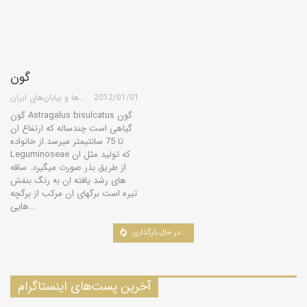
گون
2012/01/01
گروه کویرها و بیابان‌های ایران
گون Astragalus bisulcatus گون
گیاهی است چندساله كه ارتفاع ان
تا 75 سانتیمتر میرسد.از خانواده
Leguminoseae كه تولید مثل ان
از طریق بذر صورت میگیرد. ساقه
های رشد یافته ان به رنگ بنفش
تیره است برگهای ان مركب از برگچه
هایی…
درخت‌ها، درختچه‌ها، بوته‌ها و پوشش گیاهی ایران