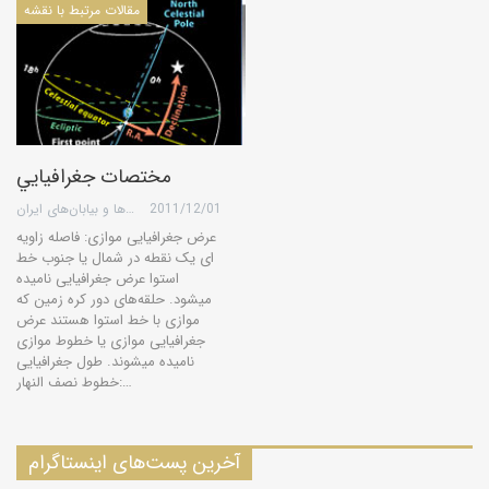
مقالات مرتبط با نقشه
مختصات جغرافيايي
2011/12/01
گروه کویرها و بیابان‌های ایران
عرض جغرافیایی موازی: فاصله زاویه
ای یک نقطه در شمال یا جنوب خط
استوا عرض جغرافیایی نامیده
میشود. حلقه‌های دور کره زمین که
موازی با خط استوا هستند عرض
جغرافیایی موازی یا خطوط موازی
نامیده میشوند. طول جغرافیایی
خطوط نصف النهار:…
آخرین پست‌های اینستاگرام