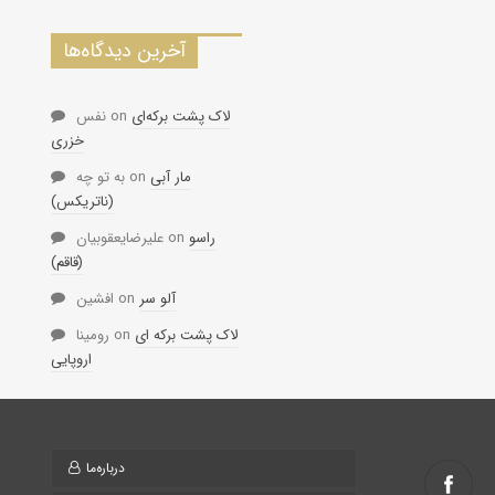
آخرین دیدگاه‌ها
لاک پشت برکه‌ای
on
نفس
خزری
مار آبی
on
به تو چه
(ناتریکس)
راسو
on
علیرضایعقوبیان
(قاقم)
آلو سر
on
افشین
لاک پشت برکه ای
on
رومینا
اروپایی
درباره‌ما