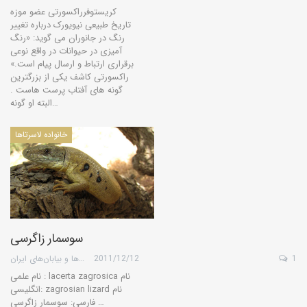
کریستوفرراکسورتی عضو موزه
تاریخ طبیعی نیویورک درباره تغییر
رنگ در جانوران می گوید: «رنگ
آمیزی در حیوانات در واقع نوعی
برقراری ارتباط و ارسال پیام است.»
راکسورتی کاشف یکی از بزرگترین
گونه های آفتاب پرست هاست .
البته او گونه…
خانواده لاسرتاها
سوسمار زاگرسی
1
2011/12/12
گروه کویرها و بیابان‌های ایران
نام علمی : lacerta zagrosica نام
انگلیسی: zagrosian lizard نام
فارسی: سوسمار زاگرسی …