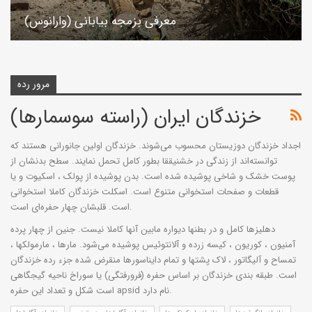
معرفی بزمجه بیابانی (وارانوس)
مرور رده
خزندگان ايران (راسته سوسمارها)
اجداد خزندگان دوزیستان محسوب می‌شوند. خزندگان اولین جانورانی هستند که
توانسته‌اند از زندگی در خشنیققا بطور کامل تحمل نمایند. سطح بدنشان از
پوست خشک و شاخی پوشیده شده است. بدن پوشیده از پولک ، اسکیوت و یا
قطعات و صفحات استخوانی متنوع است. اسکلت خزندگان کاملا استخوانی
است. قلبشان چهار حفره‌ای است.
دهلیزها کامل و در بطنها دیواره مابین آنها کاملا نیست. جنین از چهار پرده
آمنیون ، کوریون ، کیسه زرده و آلانتوئیس پوشیده می‌شود. مارها ، مارمولکها ،
تمساح و آلیگاتور ، لاک پشتها و تمام دایناسورها منقرض شده جزء رده خزندگان
است. طبقه بندی خزندگان بر اساس حفره (فرورفتگی) یا سوراخ ناحیه گیجگاهی
است شکل و تعداد این حفره apsid نام دارد.