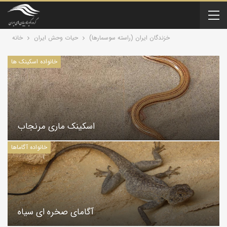
خزندگان ايران (راسته سوسمارها)
حیات وحش ایران
خانه
خانواده اسکینک ها
اسکینک ماری مرنجاب
خانواده آگاماها
آگامای صخره ای سیاه