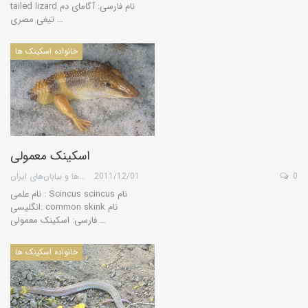
tailed lizard نام فارسی: آگامای دم
تیغی مصری …
خانواده اسکینک ها
اسکینک معمولی
0
2011/12/01
گروه کویرها و بیابان‌های ایران
نام علمی : Scincus scincus نام
انگلیسی: common skink نام
فارسی: اسکینک معمولی …
خانواده اسکینک ها