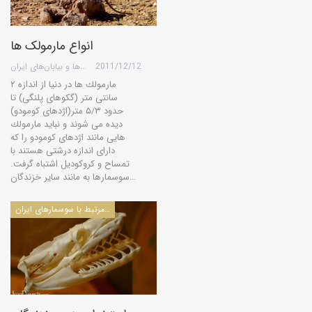
انواع مارمولک ها
2011/12/12
گروه کویرها و بیابان‌های ایران
مارمولك ها در دنیا از اندازه ۲
سانتی متر (گكوهای پلنگی) تا
حدود ۵/۳ متر(اژدهای كومودو)
دیده می شوند و نباید مارمولك
هایی مانند اژدهای كومودو را كه
دارای اندازه درشتی هستند با
تمساح و كروكودیل اشتباه گرفت.
سوسمارها به مانند سایر خزندگان…
مقالات مرتبط با سوسمارهای ایران