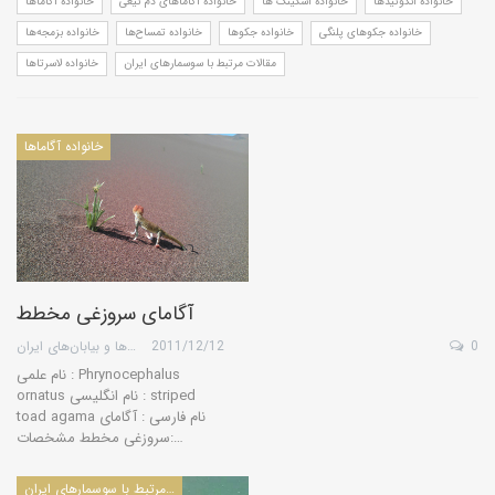
خانواده انگوئیدها
خانواده اسکینک ها
خانواده آگاماهای دم تیغی
خانواده آگاماها
خانواده جکوهای پلنگی
خانواده جکوها
خانواده تمساح‌ها
خانواده بزمجه‌ها
مقالات مرتبط با سوسمارهای ایران
خانواده لاسرتاها
خانواده آگاماها
آگامای سروزغی مخطط
0
2011/12/12
گروه کویرها و بیابان‌های ایران
نام علمی : Phrynocephalus
ornatus نام انگلیسی : striped
toad agama نام فارسی : آگامای
سروزغی مخطط مشخصات:…
مقالات مرتبط با سوسمارهای ایران