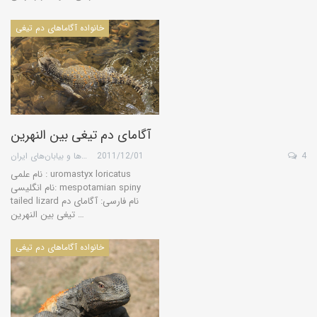
خانواده آگاماهای دم تیغی
آگامای دم تیغی بین النهرین
4
2011/12/01
گروه کویرها و بیابان‌های ایران
نام علمی : uromastyx loricatus
نام انگلیسی: mespotamian spiny
tailed lizard نام فارسی: آگامای دم
تیغی بین النهرین …
خانواده آگاماهای دم تیغی