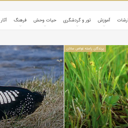
ارشات
آموزش
تور و گردشگری
حیات وحش
فرهنگ
آثار
پرندگان راسته غواص سانان