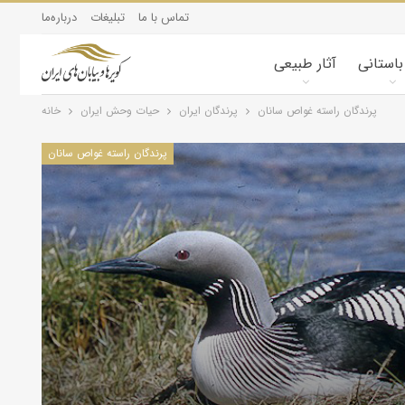
تماس با ما
تبلیغات
درباره‌ما
 باستانی
آثار طبیعی
پرندگان راسته غواص سانان
پرندگان ایران
حیات وحش ایران
خانه
پرندگان راسته غواص سانان