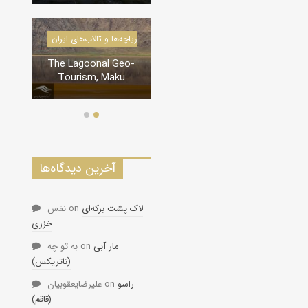
درياچه‌‌ها و تالاب‌های ایران
دره‌ها و تنگه‌های ایران
The Lagoonal Geo-
تنگه لی لی، دورود
Tourism, Maku
آخرین دیدگاه‌ها
لاک پشت برکه‌ای
on
نفس
خزری
مار آبی
on
به تو چه
(ناتریکس)
راسو
on
علیرضایعقوبیان
(قاقم)