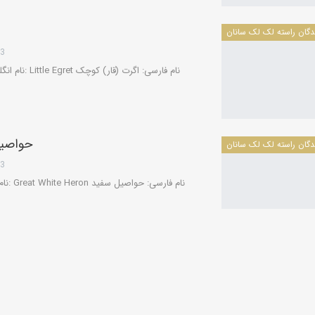
13
حواصیل
13
13