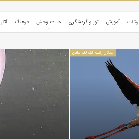
ارشات
آموزش
تور و گردشگری
حیات وحش
فرهنگ
آثار
پرندگان راسته لک لک سانان