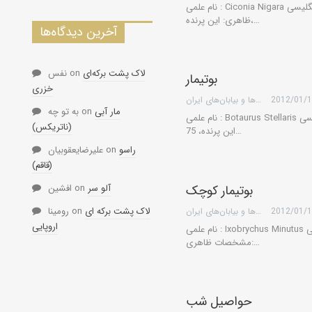
نام علمی : Ciconia Nigara نام انگلیسی: Black Stork نام فارسی: لک لک سیاه مشخصات
ظاهری: این پرنده،…
آخرین دیدگاه‌ها
لاک پشت برکه‌ای
on
نفس
بوتیمار
خزری
2012/01/
گروه کویرها و بیابان‌های ایران
مار آبی
on
به تو چه
نام علمی : Botaurus Stellaris نام انگلیسی: Bittern نام فارسی: بوتیمار مشخصات ظاهری:
(ناتریکس)
این پرنده، 75…
راسو
on
علیرضایعقوبیان
(قاقم)
آلو سر
on
افشین
بوتیمار کوچک
لاک پشت برکه ای
on
رومینا
2012/01/
گروه کویرها و بیابان‌های ایران
اروپایی
نام علمی : Ixobrychus Minutus نام انگلیسی: Little Bittern نام فارسی: بوتیمار کوچک
مشخصات ظاهری:…
حواصیل شب