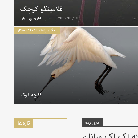
فلامینگو کوچک
2012/01/13
گروه کویرها و بیابان‌های ایران
پرندگان راسته لک لک سانان
کفچه نوک
مرور رده
تازه‌ها
ته لک لک سانان