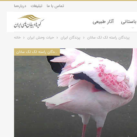
تماس با ما
تبلیغات
درباره‌ما
 باستانی
آثار طبیعی
پرندگان راسته لک لک سانان
پرندگان ایران
حیات وحش ایران
خانه
پرندگان راسته لک لک سانان