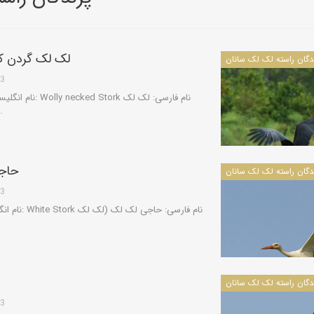
کویرشناسی
لک لک گردن ک
طوفان شن و راهکارها
13
گردن کرکی
کاروانسراها و قلعه‌های استان یزد
کاروانسرای رباط زین
الدین، مهریز
حاج
13
دره‌ها و تنگه‌های ایران
تنگه لی لی، دورود
13