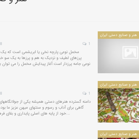
کویرشناسی
طوفان شن و راهکارها
هنر و صنایع دستی ایران
28
1
مخمل نوعی پارچه نخی یا ابریشمی است که یک ر
کاروانسراها و قلعه‌های استان یزد
پرزهای لطیف و نزدیک به هم و پرزها به یک سو خو
کاروانسرای رباط زین
نوعی جامه پرزدار است.آغاز پیدایش مخمل را می توان به
الدین، مهریز
هنر و صنایع دستی ایران
28
1
دره‌ها و تنگه‌های ایران
دامنه گسترده هنرهای دستی همیشه یكی از جولانگاههای ه
گاهی برای آداب و رسوم و سنتهای میهن عزیز ما بود
تنگه لی لی، دورود
خود از پایه های اصلی پایداری و بقای فرهنگ و هنر كهن ایران زمین میباشد.…
هنر و صنایع دستی ایران