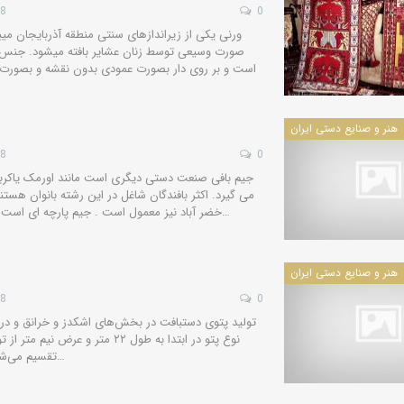
28
0
ورنی یكی از زیراندازهای سنتی منطقه آذربایجان میبا
صورت وسیعی توسط زنان عشایر بافته میشود. جنس ور
است و بر روی دار بصورت عمودی بدون نقشه و بصورت 
هنر و صنایع دستی ایران
28
0
جیم بافی صنعت دستی دیگری است مانند اورمک یاکربا
می گیرد. اکثر بافندگان شاغل در این رشته بانوان هست
خضر آباد نیز معمول است . جیم پارچه ای است که از آن در تهیه لباس استفاده می…
هنر و صنایع دستی ایران
28
0
تولید پتوى دستبافت در بخش‌هاى اشکدز و خرانق و در میا
نوع پتو در ابتدا به طول ۲۲ متر و ع
تقسیم مى‌شود و از دوختن آن‌ها پتویى به ابعاد…