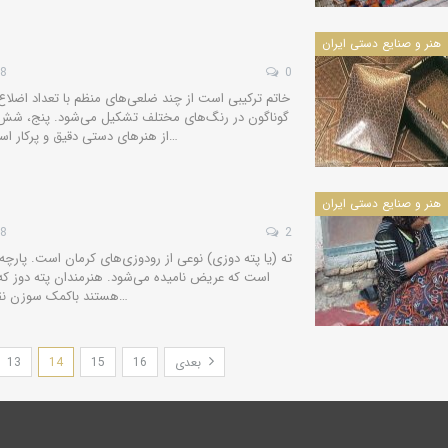
هنر و صنایع دستی ایران
28
0
خاتم ترکیبی است از چند ضلعی‌های منظم با تعداد اضلاع م
گوناگون در رنگ‌های مختلف تشکیل می‌شود. پنج، ش
از هنرهای دستی دقیق و پرکار است که تولید و ساخت آن احتیاج به…
هنر و صنایع دستی ایران
28
2
ته (یا پته دوزی) نوعی از رودوزی‌های کرمان است. پارچه
است که عریض نامیده می‌شود. هنرمندان پته دوز که اکث
هستند باکمک سوزن نقوشی ذهنی را که ملهم از پندارها و…
بعدی
16
15
14
13