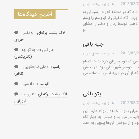
2012/02/
گروه کویرها و بیابان‌های ایران
شد كه در منطقه اهر و ارسباران به
آخرین دیدگاه‌ها
نی گاه تلفیقی از ابریشم یا پشم
ذهنی توسط زنان و دختران عشایر
و…
لاک پشت برکه‌ای
on
نفس
خزری
جیم بافی
مار آبی
on
به تو چه
2012/02/
گروه کویرها و بیابان‌های ایران
(ناتریکس)
س که توسط زنان درخانه ها انجام
راسو
on
علیرضایعقوبیان
ند. علاوه بر شهرستان یزد، در بخش
(قاقم)
آلو سر
on
افشین
پتو بافی
لاک پشت برکه ای
on
رومینا
اروپایی
2012/02/
گروه کویرها و بیابان‌های ایران
ن بانوان خانه‌دار رواج دارد. این
رض نیم متر از تولید در مى‌آید و سپس به چهار تکه