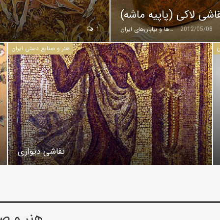
اشی لاکی (پاپیه ماشه)
2012/05/08
گروه کویرها و بیابان‌های ایران
1
ن
هنر و صنایع دستی ایران
نقاشی دیواری
هنر و صن