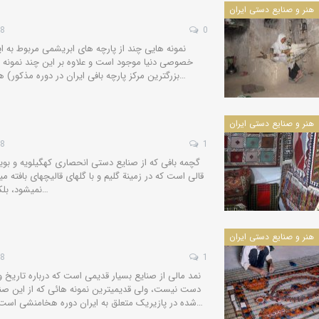
هنر و صنایع دستی ایران
28
0
نمونه هایی چند از پارچه های ابریشمی مربوط به ا
خصوصی دنیا موجود است و علاوه بر این چند نمونه ا
بزرگترین مرکز پارچه بافی ایران در دوره مذکور) هستند. در موزه دوران اسلامی موزه…
هنر و صنایع دستی ایران
28
1
گچمه‏ بافی که از صنایع دستی انحصاری کهگیلویه و بو
قالی است که در زمینة گلیم و با گلهای قالیچه‏ای بافته م
نمی‏شود، بلکه از خامه‏ای که در بافت گلیم به کار…
هنر و صنایع دستی ایران
28
1
نمد مالی از صنایع بسیار قدیمی است که درباره تاریخ
دست نیست، ولی قدیمیترین نمونه هائی که از این ص
شده در پازیریک متعلق به ایران دوره هخامنشی است و بصورت کف پوش، آویزه دیواری…