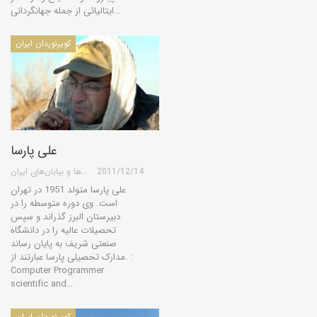
ایتالیائی از جمله جهانگردانی…
کویرنوردان ایران
علی پارسا
2011/12/14
گروه کویرها و بیابان‌های ایران
علی پارسا متولد 1951 در تهران
است. وی دوره متوسطه را در
دبیرستان البرز گذراند و سپس
تحصیلات عالیه را در دانشگاه
صنعتی شریف به پایان رساند
.مدارک تحصیلی پارسا عبارتند از :
Computer Programmer
scientific and…
کویرنوردان ایران