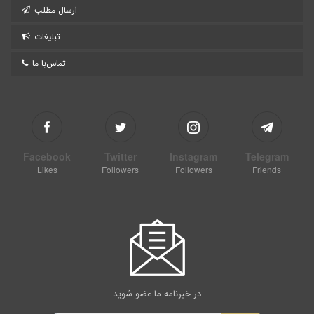
کویرنوردان ایران
اقامت پیترو دلاواله در کاروانسراي سياه کوه
2011/12/14
گروه کویرها و بیابان‌های ایران