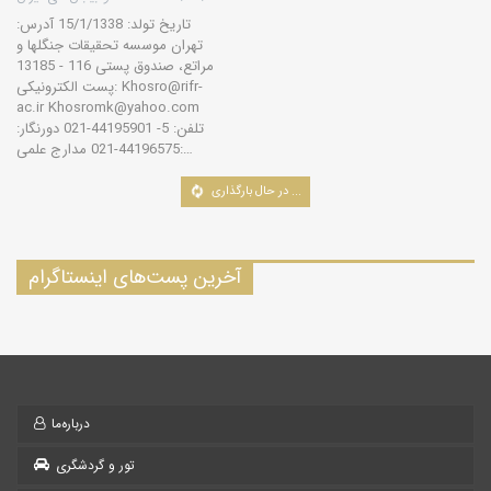
تاریخ تولد: 15/1/1338 آدرس:
تهران موسسه تحقیقات جنگلها و
مراتع، صندوق پستی 116 - 13185
پست الکترونیکی: Khosro@rifr-
ac.ir Khosromk@yahoo.com
تلفن: 5- 44195901-021 دورنگار:
44196575-021 مدارج علمی:…
کویرنوردان ایران
آلفونس گابریل در مرنجاب
2011/12/14
گروه کویرها و بیابان‌های ایران