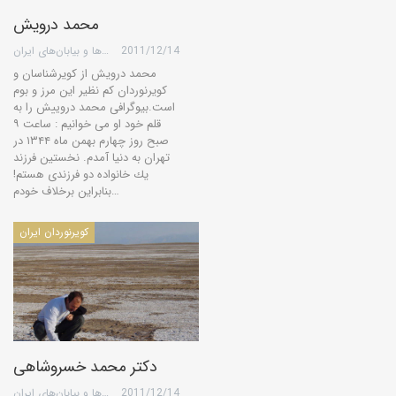
محمد درویش
2011/12/14
گروه کویرها و بیابان‌های ایران
محمد درویش از کویرشناسان و
کویرنوردان کم نظیر این مرز و بوم
است.بیوگرافی محمد دروییش را به
قلم خود او می خوانیم : ساعت ۹
صبح روز چهارم بهمن ماه ۱۳۴۴ در
تهران به دنیا آمدم. نخستین فرزند
یك خانواده دو فرزندی هستم!
بنابراین برخلاف خودم…
کویرنوردان ایران
دکتر محمد خسروشاهی
2011/12/14
گروه کویرها و بیابان‌های ایران