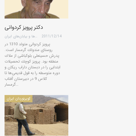
دکتر پرویز کردوانی
2011/12/14
گروه کویرها و بیابان‌های ایران
پرویز كردوانی متولد 1310 در
روستای مندولك گرمسار است.
پدرش حسینعلی بلوكباشی از ملاك
منطقه بود. پرویز كوچك تحصیلات
ابتدایی را در دبستان داراب ریكان و
دوره متوسطه را به قول قدیمی‌ها تا
كلاس 9 در دبیرستان آفتاب
گرمسار…
کویرنوردان ایران