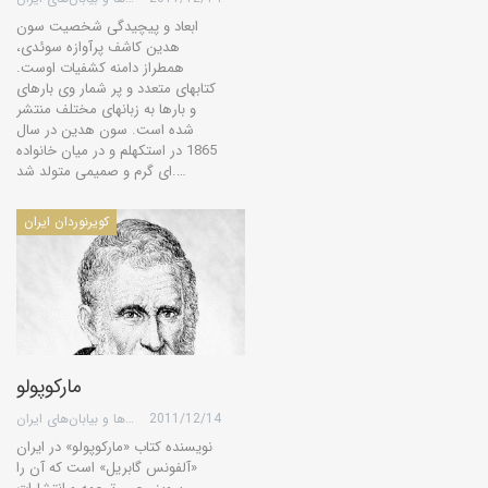
ابعاد و پیچیدگی شخصیت سون
هدین کاشف پرآوازه سوئدی،
همطراز دامنه کشفیات اوست.
کتابهای متعدد و پر شمار وی بارهای
و بارها به زبانهای مختلف منتشر
شده است. سون هدین در سال
1865 در استکهلم و در میان خانواده
ای گرم و صمیمی متولد شد.…
کویرنوردان ایران
مارکوپولو
2011/12/14
گروه کویرها و بیابان‌های ایران
نویسنده كتاب «ماركوپولو» در ایران
«آلفونس گابریل» است كه آن را