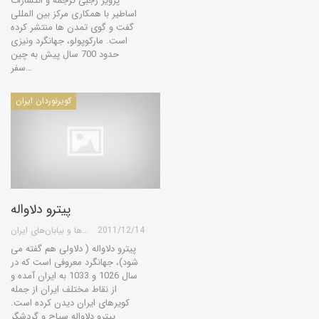
پرویز رجبی ترجمه و انتشارات
اساطیر با همكاری مركز بین المللی
گفت و گوی تمدن ها منتشر كرده
است. ماركوپولو، جهانگرد ونیزی
حدود 700 سال پیش به چین
سفر…
کویرنوردان ایران
پیترو دلاواله
2011/12/14
گروه کویرها و بیابان‌های ایران
پیترو دلاواله ( دلاولی هم گفته می
شود)، جهانگرد معروفی است که در
سال 1026 و 1033 به ایران آمده و
از نقاط مختلف ایران از جمله
کویرهای ایران دیدن کرده است.
پیترو دلاواله سیاح و گردشگر