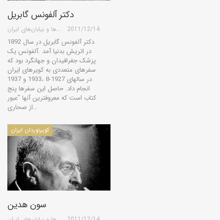
دکتر آلفونس گابریل
2011/12/14
گروه کویرها و بیابان‌های ایران
دکتر آلفونس گابریل در سال 1892
در اتریش بدنیا آمد .آلفونس یک
پزشک جغرافیدان و جهانگرد بود که
سفرهای متعددی به کویرهای ایران
در سالهای 1927-8 ،1933 و 1937
انجام داد. حاصل این سفرها پنج
کتاب است که معروفترین آنها "عبور
از صحاری…
کویرنوردان ایران
سون هدین
2011/12/14
گروه کویرها و بیابان‌های ایران