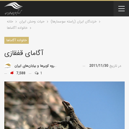
خزندگان ايران (راسته سوسمارها)
حیات وحش ایران
خانه
خانواده آگاماها
خانواده آگاماها
آگامای قفقازی
در تاریخ
2011/11/30
توسط
گروه کویرها و بیابان‌های ایران
7,588
1