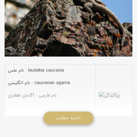
نام علمی : laudakia caucasia
نام انگلیسی : caucasian agama
نام فارسی : آگامای قفقازی
ادامه مطلب
مشخصات:
فلسهای پشتی بدن یكنواخت و یك شكل نیستند.