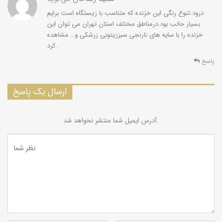
درود.تنوع رنگی این خزنده که متناسب با زیستگاه است برایم
بسیار جالب بود.درمناطق مختلف استان تهران می توان این
ملاحظات:
از این گونه در ایران زیر گونه Laudakia caucasia
خزنده را با سایه های نارنجی سبززیتونی زرشکی و… مشاهده
caucasia گزارش شده است.
کرد.
پاسخ
ارسال یک پاسخ
آدرس ایمیل شما منتشر نخواهد شد.