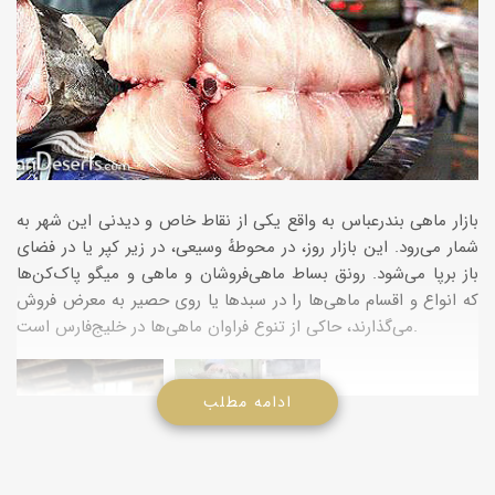
بازار ماهى بندرعباس به واقع یکى از نقاط خاص و دیدنى این شهر به
شمار مى‌رود. این بازار روز، در محوطهٔ وسیعى، در زیر کپر یا در فضاى
باز برپا مى‌شود. رونق بساط ماهى‌فروشان و ماهى و میگو پاک‌کن‌ها
که انواع و اقسام ماهى‌ها را در سبدها یا روى حصیر به معرض فروش
مى‌گذارند، حاکى از تنوع فراوان ماهى‌ها در خلیج‌فارس است.
ادامه مطلب