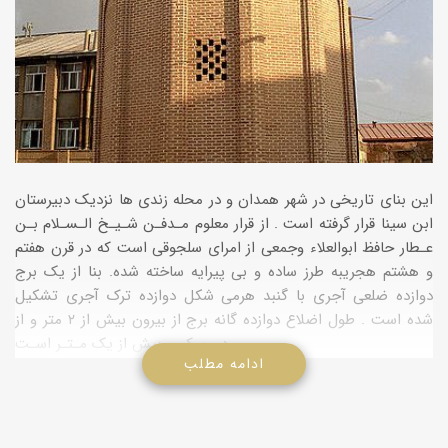
این بنای تاریخی در شهر همدان و در محله زندی ها نزدیک دبیرستان
ابن سینا قرار گرفته است . از قرار معلوم مـدفـن شـیـخ الـسـلام بـن
عـطار حافظ ابوالعلاء وجمعی از امرای سلجوقی است که در قرن هفتم
و هشتم هجریبه طرز ساده و بی پیرایه ساخته شده. بنا از یک برج
دوازده ضلعی آجری با گنبد هرمی شکل دوازده ترک آجری تشکیل
شده است . طول اضلاع دوازده گانه برج از بیرون بیش از ۲ متر و از
درون کمی بیش از یک مـتـر اسـت .
ادامه مطلب
قـسـمـت خـارجـی بنا را طاقنماهایی با عمق ۱۵ سانتی متر و پهنای
۱۲۳ سانتی متر ( در هر ضلع ) تشکیل می دهد که هر یک به وسیله
یک گوشواره از سطح خارجی جرزهای دوازده گوشه به عقب نشسته