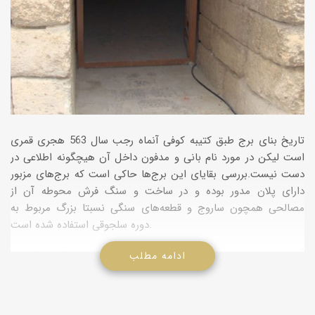
تاریخ بنای برج طبق كتیبه كوفی آنماه رجب سال 563 هجری قمری
است لیكن در مورد نام بانی و مدفون داخل آن هیچگونه اطلاعی در
دست نیست.بررسی بقایای این برج‌ها حاكی است كه برج‌های مزبور
دارای پلان مدور بوده و در ساخت و سنگ فرش محوطه آن از
مصالحی همچون ساروج و قطعه‌های سنگی نسبتا بزرگ مربوط به
دوره سلجوقی استفاده شده است.
گنبد مدور دومین مزار از قبرهای پنجگانه مراغه است. این بنا برجی
ادامه مطلب
است مدور كه از گنبد و سقف آن چیزی بر جای نمانده و مزاری كاملا
ناشناخته است . ارزش بنا در این است كه ترقی و تكامل نمای مینایی
را طی دوران كوتاه میان تاریخ احداث این بنا و تاریخ ساخت گنبد