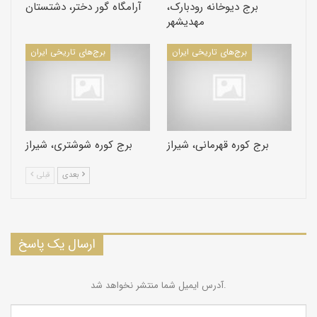
برج دیوخانه رودبارک،
آرامگاه گور دختر، دشتستان
بسیار ساده و شامل ازاره سنگی و آجركاری معمولی است. پوشش بنا
مهدیشهر
راسابقا"گنبدی دوپوش تشكیل می دادهكه به مرورزمان فروریخته
وجهت جلوگیری ازخرابی سقف تیرپوشی با شیروانی بر روی آن احداث
برج‌های تاریخی ایران
برج‌های تاریخی ایران
نموده اند.
كاربری فعلی برج بوده و برای بازدید مورد استفاده قرار میگیرد –
كاربری پیشنهادی به توریستی زیارتی است
طول و عرض بنا :
مساحت آن 80 متر مربع با سردابه و زیر زمین آن 50 متر مربع است .
برج کوره قهرمانی، شیراز
برج کوره شوشتری، شیراز
بعدی
قبلی
ارسال یک پاسخ
آدرس ایمیل شما منتشر نخواهد شد.