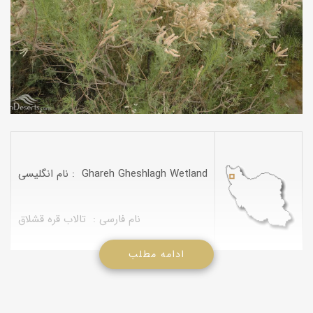
نام انگلیسی : Ghareh Gheshlagh Wetland
نام فارسی : تالاب قره قشلاق
ادامه مطلب
تالاب قره قشلاق در موقعیت جغرافیایی N371250 E455609 در
استان آذربایجان شرقی واقع است. تالاب قره قشلاق بناب به دلیل
زیبایی وتنوع گونه های جانوری وگیاهی به عروس تالاب های