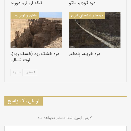
دره گردی، ماکو
تنگه لی لی، دورود
دره‌ها و تنگه‌های ایران
بیابان و کویر لوت
تنگه هلت، پلدختر
دره خزینه، پلدختر
دره خشک رود (خسک رود)،
لوت شمالی
بعدی
قبلی
از
7
1
بعدی
قبلی
ارسال یک پاسخ
آدرس ایمیل شما منتشر نخواهد شد.