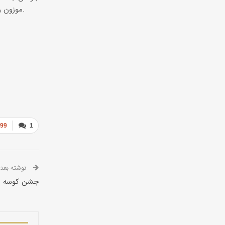
موزون و نواختن موسیقی برنامه های جذابی را اجرا می کنند.
999
1
نوشته بعدی
جشن کوسه نا