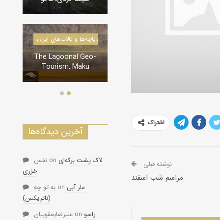
درياچه‌‌ها و
دره‌ها و تنگه‌های ایران
l Geo-
تنگه لی لی، دورود
Maku
اشتراک
آخرین دیدگاه‌ها
لاک پشت برکه‌ای
on
نفس
نوشته قبلی
خزری
مراسم شب اسفند
مار آبی
on
به تو چه
(ناتریکس)
راسو
on
علیرضایعقوبیان