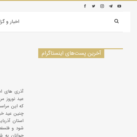
اخبار و گز
آخرین پست‌های اینستاگرام
آذری های اس
عید نوروز مر
که این مراسم
چنین عید خی
استان آذربا
شود و فلسفه
جوانان به شا