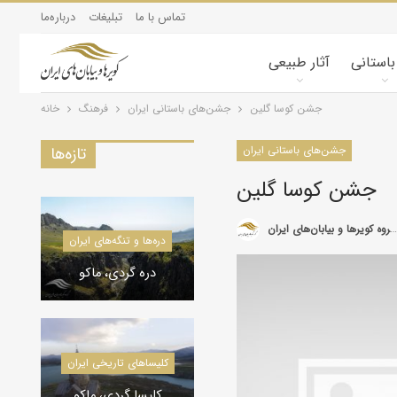
تماس با ما
تبلیغات
درباره‌ما
 باستانی
آثار طبیعی
جشن کوسا گلین
جشن‌های باستانی ایران
فرهنگ
خانه
جشن‌های باستانی ایران
تازه‌ها
جشن کوسا گلین
گروه کویرها و بیابان‌های ایران
کویرشناسی
دره‌ها و
طوفان شن و راهکارها
دره 
کاروانسراها و قلعه‌های استان یزد
کلیسا‌ها
کاروانسرای رباط زین
الدین، مهریز
کلیسا