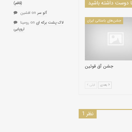
دوست داشته باشید
(قاقم)
آلو سر
on
افشین
جشن‌های باستانی ایران
لاک پشت برکه ای
on
رومینا
اروپایی
جشن آق قوئین
بعدی
قبلی
1 نظر