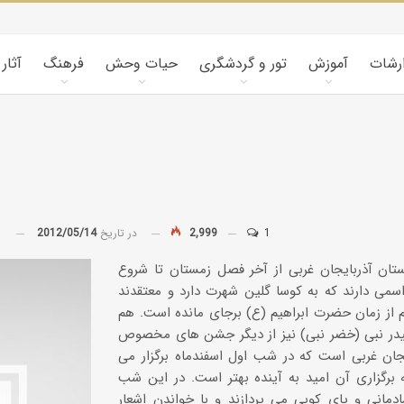
ارشات
آموزش
تور و گردشگری
حیات وحش
فرهنگ
آثار
1
2,999
در تاریخ
2012/05/14
توسط
تان آذربایجان غربی از آخر فصل زمستان تا شروع
اسمی دارند که به کوسا گلین شهرت دارد و معتقدند
 از زمان حضرت ابراهیم (ع) برجای مانده است. هم
در نبی (خضر نبی) نیز از دیگر جشن های مخصوص
یجان غربی است که در شب اول اسفندماه برگزار می
 برگزاری آن امید به آینده بهتر است. در این شب
دمانی و پای کوبی می پردازند و با خواندن اشعار