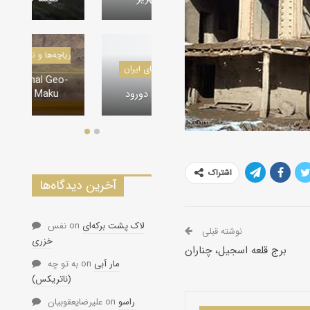
درياچه‌‌ها و تالاب‌های ایران
در
دره‌ها و تنگه‌های ایران
The Lagoonal Geo-
Tourism, Maku
تنگه لی لی، دورود
اشتراک
آخرین دیدگاه‌ها
لاک پشت برکه‌ای
on
نفس
نوشته قبلی
خزری
برج قلعه اسجیل، چناران
مار آبی
on
به تو چه
(ناتریکس)
راسو
on
علیرضایعقوبیان