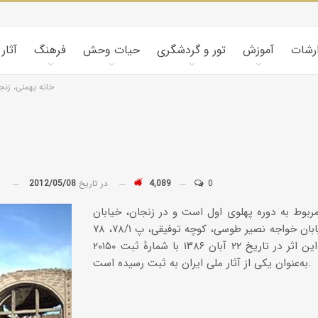
ارشات
آموزش
تور و گردشگری
حیات وحش
فرهنگ
آثار
خانه بهمنی، زنج
0
4,089
در تاریخ
2012/05/08
توسط
کویرشناسی
ربوط به دوره پهلوی اول است و در زنجان، خیابان
طوفان شن و راهکارها
امام (ره)، خیابان خواجه نصیر طوسی، کوچه توفیقی، پ ۷۸/۱، ۷۸
واقع شده و این اثر در تاریخ ۲۲ آبان ۱۳۸۶ با شمارهٔ ثبت ۲۰۱۵۰
به‌عنوان یکی از آثار ملی ایران به ثبت رسیده است.
کاروانسراها و قلعه‌های استان یزد
کاروانسرای رباط زین
الدین، مهریز