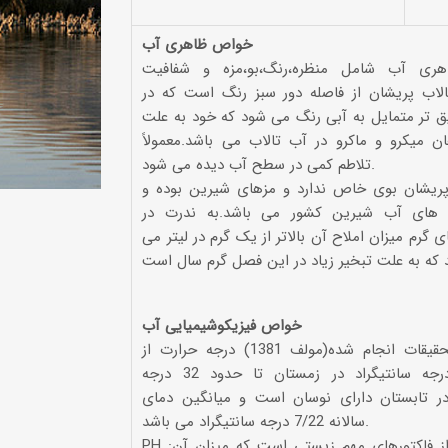
خواص ظاهری آب
ری آب شامل منظره،رنگ،بو،مزه و شفافیت
لاب پریشان از فاصله دور سبز رنگ است که در
دره‌ها و تنگه‌های ایران
 تر متمایل به آبی رنگ می شود که خود به علت
تنگه لی لی، دورود
ن میکرو و ماکرو در آب تالاب می باشد.معمولاً
تلاطم کمی در سطح آب دیده می شود.
پریشان بوی خاص ندارد و مزهای شیرین بوده و
 های آب شیرین کشور می باشد.به ندرت در
 گرم میزان املاح آن بالاتر از یک گرم در لیتر می
خواص فیزیکوشیمیایی آب
دما:طبق تحقیقات انجام شده(مولف 1381) درجه حرارت از
حدود 4 درجه سانتیگراد در زمستان تا حدود 32 درجه
 در تابستان دارای نوسان است و میانگین دمای
سالانه 7/22 درجه سانتیگراد می باشد.
PH :یکی دیگر از فاکتورهای مهم زیستی است که میزان آن