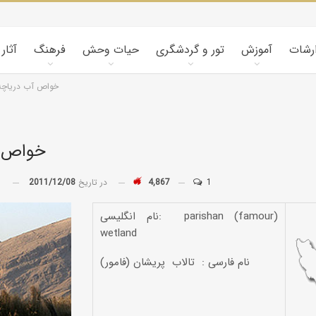
ارشات
آموزش
تور و گردشگری
حیات وحش
فرهنگ
آثار
خواص آب دریاچه
خواص آ
1
4,867
در تاریخ
2011/12/08
توسط
کویرشناسی
نام انگلیسی: parishan (famour)
طوفان شن و راهکارها
wetland
نام فارسی : تالاب پریشان (فامور)
کاروانسراها و قلعه‌های استان یزد
کاروانسرای رباط زین
الدین، مهریز