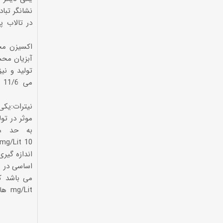
نشانگر تبا
آبزیان مح
تولید و نی
نیترات:یکی
موثر در تو
به حد مو
اساسی در س
می باشد که
ها