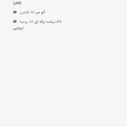
(قاقم)
آلو سر
on
افشین
لاک پشت برکه ای
on
رومینا
اروپایی