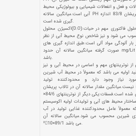
دلات و فعل و انفعالات شیمیایی و بیولوژیکی محیط
آبی است.میانگین سالانه PH در تالاب پریشان 83/8 اندازه
گیری شده است.
اکسیژن محلول(D.O):اکسیزن محلول فاکتوری مهم در حیات
سوب می شود و نیز شاخص نوع محیط آبی از نظر
ز بار آلودگی مواد آلی است.طبق اندازه گیری های
صورت گرفته میانگین سالانه آن حدود mg/Lit 11/6 می
باشد.
 از نوترینتهای مهم و اساسی در محیط آبی و نیز
لید اولیه می باشد که معمولاً در محیط آب شیرین
رد نیاز وجود دارد و محدودکننده تولید
نیست.میانگین مقدار سالانه آن در تالاب پریشان mg/Lit 10
×84/6 اندازه گیری شده است.فسفات:یکی دیگر از نوترینتهای
اختار محیط های آبی و تولیدات اولیه اکوسیستم
 معمولاً عامل محدودکننده غذایی تولید در آب
ی شیرین محسوب می شود.میانگین سالانه آن mg/Lit
²10×89/1 می باشد.