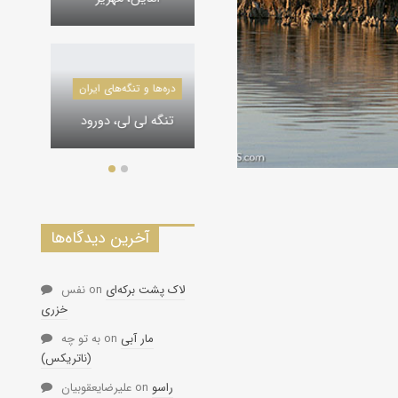
درياچه‌‌ها و تالاب‌های ایران
در
دره‌ها و تنگه‌های ایران
The Lagoonal Geo-
Tourism, Maku
تنگه لی لی، دورود
آخرین دیدگاه‌ها
لاک پشت برکه‌ای
on
نفس
خزری
مار آبی
on
به تو چه
(ناتریکس)
راسو
on
علیرضایعقوبیان