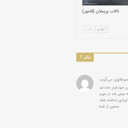
تالاب پريشان (فامور)
بعدی
قبلی
1 نظر
 سرطاوی
می‌گوید
ه عرض شد در مورد
ممنون از شما