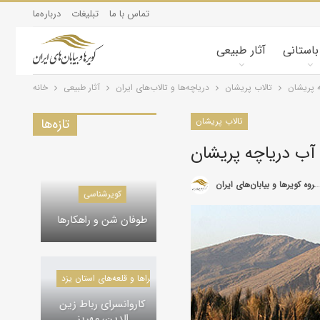
تماس با ما
تبلیغات
درباره‌ما
 باستانی
آثار طبیعی
 پریشان
تالاب پریشان
درياچه‌‌ها و تالاب‌های ایران
آثار طبیعی
خانه
تالاب پریشان
تازه‌ها
ب دریاچه پریشان
گروه کویرها و بیابان‌های ایران
دره‌ها و تنگه‌های ایران
کویرشناسی
دره گردی، ماکو
طوفان شن و راهکارها
کاروانسراها و قلعه‌های استان یزد
کلیسا‌های تاریخی ایران
کاروانسرای رباط زین
کلیسا گردی، ماکو
الدین، مهریز