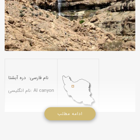
نام فارسی: دره آبشتا
نام انگلیسی: Al canyon
ادامه مطلب
دره آبشتا در موقعیت جغرافیایی N340124 E504904 در استان مرکزی