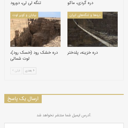
دره گردی، ماکو
تنگه لی لی، دورود
دره‌ها و تنگه‌های ایران
بیابان و کویر لوت
دره خزینه، پلدختر
دره خشک رود (خسک رود)،
لوت شمالی
بعدی
قبلی
ارسال یک پاسخ
آدرس ایمیل شما منتشر نخواهد شد.