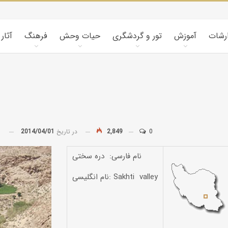
ارشات
آموزش
تور و گردشگری
حیات وحش
فرهنگ
آثار
0
2,849
در تاریخ
2014/04/01
توسط
نام فارسی: دره سختی
نام انگلیسی: Sakhti valley