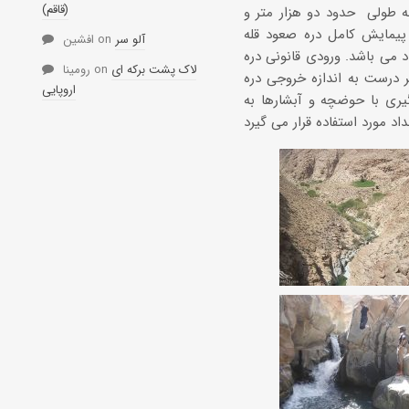
(قاقم)
ه طولی حدود دو هزار متر و
 پیمایش کامل دره صعود قله
آلو سر
on
افشین
هارفرسخ با ارتفاع887متر در نزدیکی شهداد می باشد. ورودی قانونی دره
لاک پشت برکه ای
on
رومینا
درست به اندازه خروجی دره
اروپایی
یری با حوضچه و آبشارها به