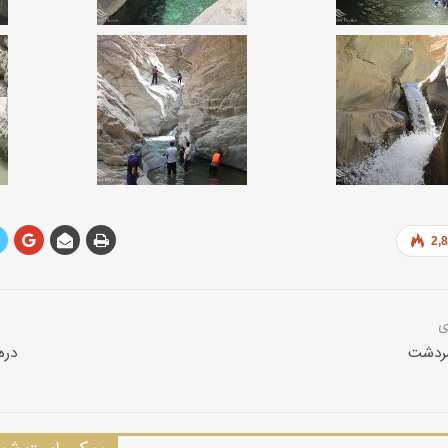
2,
سردشت
دره