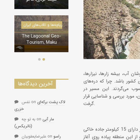
درياچه‌‌ها و تالاب‌های ایران
دره‌ها و تنگه‌های ایران
The Lagoonal Geo-
تنگه لی لی، دورود
Tourism, Maku
ن آب، بیشه زارها، نیزارها،
ی کشور باشد. چرا که دره‌های
آخرین دیدگاه‌ها
وب می‌گردند. این مسیر در
هلال احمر کرمان، مورد بررسی و شناسایی قرار
لاک پشت برکه‌ای
on
نفس
گرفت.
خزری
مار آبی
on
به تو چه
(ناتریکس)
دره سختی واقع در 30 کیلومتری کرمان در منطقه کوهپایه کرمان واقع است. این مسیر دارای 15 کیلومتر جاده خاکی
راسو
on
علیرضایعقوبیان
 این منطقه پیاده روی آغاز