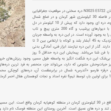
دره سختی در موقعیت جغرافیایی N3025 E5722 در استان کرمان
واقع است. در فاصله 30 کیلومتری شهر کرمان و در ضلع شمال
شرقی کافر کوه، دره ای وجود دارد که پیش از 10 کیلومتر در دل
کوه‌های بلند با دیوارهای پرشیب و گاه 200 متری پیچ و تاب
ا به وجود آورده است. در این دره به واسطه جریان
آب رودخانه نزدیک به 45 آبشار بلند و کوتاه با ارتفاعی بین 3 تا
 دارند. گذر از این دره نیازمند ابزار فنی، آمادگی بدنی
و نیز آشنایی با فن شنا می‌باشد. پیمایش این دره حداقل 5 روز
 بی‌شک این دره شگفت‌ انگیز به واسطه طول مسیر، وجود ریزش‌های خروشا
نیز حیات‌وحش متنوعی که دارد، می‌تواند جزء منحصر به‌ فرد ترین دره‌ها
«رقز» فارسو «آندرس» شمال در برابرعظمت آن، دره‌های کوچکی محس
تابستان 1388 برای اولین بار، توسط تیم6 نفره امداد و نجات کوهستان 
ند و دره های عمیق است. آخرین روستای این منطقه فوسک نام دارد و از