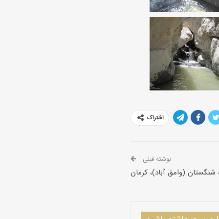
اشتراک
نوشته قبلی
 شنگستان (وامق آباد)، کرمان