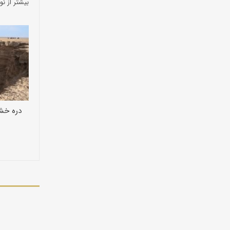
بیشتر از نو
دره خش