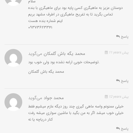
یخچالی كواترنر بوده و در نتیجه به عنوان یك “دریاچه سیركی” هویت
سلام
دوستان عزیز به ماهیگری کسی پایه بود برای ماهیگری با بنده
می‌یابد. دوم این‌كه چون بینالود توسط زمین ساختهای پوسته‌ای
تماس بگرید تا به تفریح ماهیگری در اطرف مشهد بریم
نازك، شكل گرفته و درواقع به‌صورت یك نوار چین خورده و گسلیده از
اینم شماره بنده هست
نوع گسلهای تراستی است؛ بنابراین تجمع آب در امتداد دره‌های
۰۹۳۷۳۶۲۳۳۴۱
سوبسكانتی مقابل جبهه رورانده طی دوره‌های مرطوبتركواترنر، موجب
پیدایش دریاچه چشمه سبز شده است. وجود یك گسل با روند شمال
پاسخ
غربی – جنوب شرقی (كه محور دریاچه را تشكیل می‌دهد)، می‌تواند
فرضیه دوم را قوت ببخشد.
11 years پیش
محمد یگه باش گلمکان
می‌گوید
توضیحات خوبی اراعه نشده بود ولی خوب بود.
محمد یگه باش گلمکان
دسترسی
پاسخ
برای سفر به چشمه سبز جاده آسفالته مشهد- قوچان به حدود 40
کیلومتر به سمت گلمکان 10 کیلومتر و ازگلمکان تا چشمه سبز حدود
12 years پیش
محمد جواد
می‌گوید
20 کیلومتر راه کوهستانی ناهموار است.
خیلی ممنونم واسه ماهی گیری چند روز دیگه عازم میشیم فقط
خیلی خوب میشد اگر به من بگید با ماشین سواری میشه رفت
کنار دریاچه یا نه
پاسخ