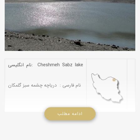
نام انگلیسی: Cheshmeh Sabz lake
نام فارسی : دریاچه چشمه سبز گلمکان
ادامه مطلب
دریاچه چشمه سبز گلمکان در موقعیت جغرافیایی N362040 E590331
در استان خراسان رضوی واقع است. ریاچه طبیعی“چشمه سبز” در