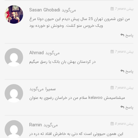
عمر کمی دارند ولی در اسارت تا ۱۰ سال زندگی می‌کنند.
7 years پیش
می‌گوید
Sasan Ghobadi
من توی شمرون تهران 25 سال پیش دیدم این حیون دوتا مرغ
ویک خروس منو کشت. وخونش نو خورده بود
وضعیت فعلی:
تاکنون مطالعاتی در مورد ضعیت این گونه صورت
نگرفته است. مشاهده تعدادی از آن در مناطق مختلف کشور، نشانه
پاسخ
بقا این حیوان در شرایط موجود است.
7 years پیش
می‌گوید
Ahmad
در کردستان بهش بان بانک یا رسق میگیم
پاسخ
7 years پیش
سمیرا
می‌گوید
سلام من در خراسان رضوی به عنوان kelavoo میشناسیمش
پاسخ
8 years پیش
می‌گوید
Ramin
این همون حیوونی است که دنی به خاطرش افتاد ته دره در