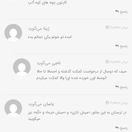
کارتون بچه های کوه آلپ
پاسخ
8 years پیش
ژینا
می‌گوید
امده تو خونم یکی نجاتم بده
پاسخ
6 years پیش
ناجی
می‌گوید
حیف که دوسال از درخواست کمکت گذشته و احتمالا تا حالا
توسط اون خورده شده ای! والا کمکت میکردم!
پاسخ
8 years پیش
یاسان
می‌گوید
در لرستان به این جانور «میش تازی» و «میش خرما» و «تُلَه» نیز
میگویند.
پاسخ