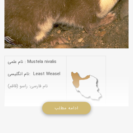
نام علمی : Mustela nivalis
نام انگلیسی: Least Weasel
نام فارسی: راسو (قاقم)
ادامه مطلب
(ترکی: داش سی چانی، موشول، عرب دوشان) (کردی: تانجی موش،