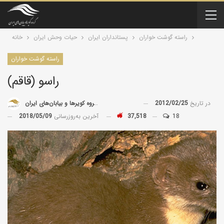
راسته گوشت خواران
پستانداران ايران
حیات وحش ایران
خانه
راسته گوشت خواران
راسو (قاقم)
در تاریخ
2012/02/25
توسط
گروه کویرها و بیابان‌های ایران
18
37,518
آخرین به‌روزرسانی
2018/05/09