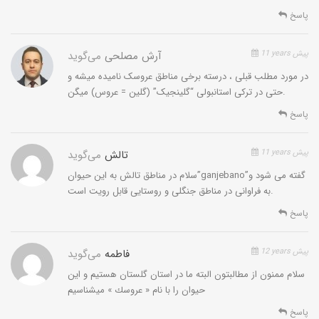
پاسخ
11 years پیش
آرش مصلحی
می‌گوید
در مورد مطلب قبلی ، درسته برخی مناطق عروسک نامیده میشه و
حتی در ترکی استانبولی “گلینجیک” (گلین = عروس) میگن.
پاسخ
11 years پیش
تالش
می‌گوید
سلام در مناطق تالش به این حیوان”ganjebano”گفته می شود و
به فراوانی در مناطق جنگلی و روستایی قابل رویت است.
پاسخ
12 years پیش
فاطمه
می‌گوید
سلام ممنون از مطالبتون البته ما در استان گلستان هستيم و اين
حيوان را با نام « عروسك » ميشناسيم
پاسخ