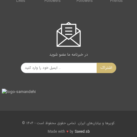
Likes
Followers
Followers
Friends
1000 متر، 2500 متر، 5000 متر
مرور ارتفاعات برداشت شده VIEW POINTS
این قسمت نیز كاملاَ در ارتباط با انتخاب اول یعنی رسم نمودار بر
مبنای فاصله ویا بر مبنای زمان
می باشد. در این قسمت شما می توانید ارتفاع برداشت شده را یا
برحسب تاریخ وزمان برمبنای تغییرات
مشاهده كنید . این بدین (X:Kilometers) ویا در واحد فاصله
در خبرنامه ما عضو شوید
(X:TIME) ارتفاع در واحد زمان
X معنی است كه اگر شما در تنظیم اولیه رسم نمودار بر مبنای فاصله
اشتراک
را انتخاب نموده باشید محور
نمودار در واقع همان واحد فاصله بصورت 25 كیلومتر می باشد واگر
در انتخاب اول رسم نمودار
نمودار برابر 2دقیقه می باشد. X برمبنای زمان را انتخاب نموده باشید
محور
در این قسمت شما می توانید تغییرات ارتفاع را بطور كامل همراه با
تاریخ وساعت ومیزان دقیق ارتفاع
01:33 ودر تاریخ PM برداشت شده مشاهده نمایید. بطور مثال شما
© ۱۴۰۴ - کویرها و بیابان‌های ایران. تمامی حقوق محفوظ است.
می خواهید بدانید در ساعت
Made with
♥
by
Saeed.sb
31 در چه ارتفاعی بوده اید. AUG