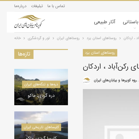
تماس با ما
تبلیغات
درباره‌ما
 باستانی
آثار طبیعی
د ، اردكان
روستاهای استان یزد
روستاهای ایران
تور و گردشگری
خانه
روستاهای استان یزد
تازه‌ها
ى ركن‌آباد ، اردكان
گروه کویرها و بیابان‌های ایران
کویرشناسی
دره‌ها و تنگه‌های ایران
طوفان شن و راهکارها
دره گردی، ماکو
کاروانسراها و قلعه‌های استان یزد
کاروانسراها و قلعه‌های استان یزد
کلیسا‌های تاریخی ایران
کاروانسرای رباط زین
الدین، مهریز
کلیسا گردی، ماکو