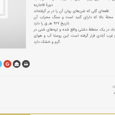
دورهٔ قاجاریه.
قلعه‌اى گِلى که شن‌‌هاى روان آن را در بر گرفته‌‌اند.
حلهٔ‌ بالا که داراى گنبد است و سنگ محراب آن
تاریخ ۹۲۷ هـ.ق را دارد.
باد در یک منطقهٔ دشتى واقع شده و تپه‌هاى شنى در
غرب آبادى قرار گرفته است. این روستا آب و هواى
گرم و خشک دارد.