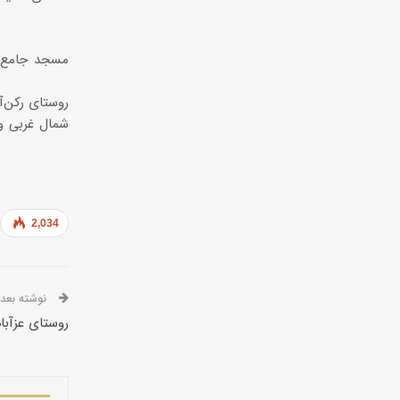
مسجد جامع م
روستاى رکن‌آ
شمال غربى و 
2,034
نوشته بعدی
روستاى عزآباد