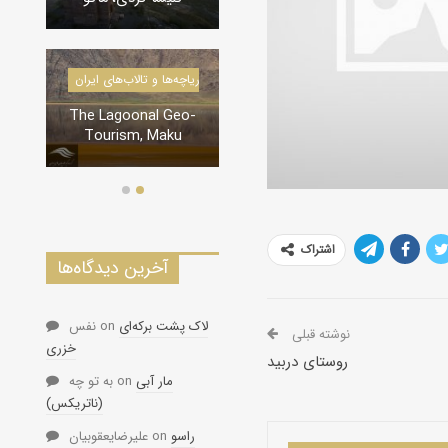
درياچه‌‌ها و تالاب‌های ایران
دره‌ها و تنگه‌های ایران
The Lagoonal Geo-
تنگه لی لی، دورود
Tourism, Maku
اشتراک
آخرین دیدگاه‌ها
لاک پشت برکه‌ای
on
نفس
نوشته قبلی
خزری
روستاى دربيد
مار آبی
on
به تو چه
(ناتریکس)
راسو
on
علیرضایعقوبیان