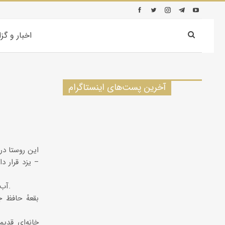
اخبار و گز
آخرین پست‌های اینستاگرام
– یزد قرار د
آب‌‌انبار قدیمى روستا که تاریخ بناى آن ۱۰۳۹ هـ.ق است.
بقعهٔ حافظ 
خانه‌اى قدیم