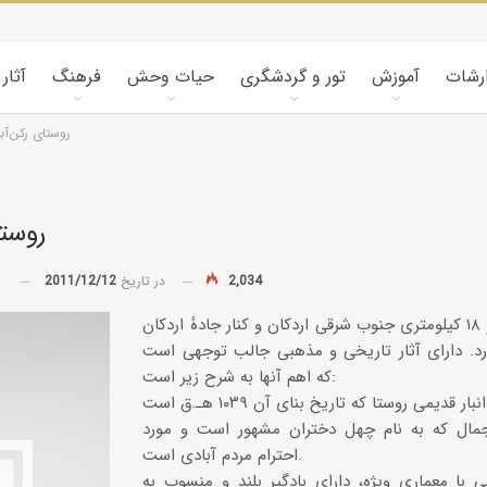
ارشات
آموزش
تور و گردشگری
حیات وحش
فرهنگ
آثار
روستاى ركن‌آبا
روستا
2,034
در تاریخ
2011/12/12
توسط
این روستا در ۱۸ کیلومترى جنوب شرقى اردکان و کنار جادهٔ اردکان
ارد. داراى آثار تاریخى و مذهبى جالب توجهى است
که اهم آنها به شرح زیر است:
جمال که به نام چهل دختران مشهور است و مورد
احترام مردم آبادى است.
ى با معمارى ویژه، داراى بادگیر بلند و منسوب به