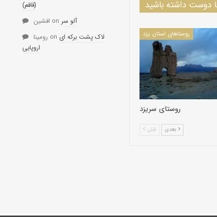
دوست داشته باشید
(قاقم)
آلو سر
on
افشین
روستاهای استان یزد
لاک پشت برکه ای
on
رومینا
اروپایی
روستای سریزد
بعدی
قبلی