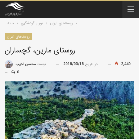
روستاهای ایران
تور و گردشگری
خانه
روستاهای ایران
روستای مارین، گچساران
2,440
در تاریخ
2018/03/18
توسط
محسن ادیب
0