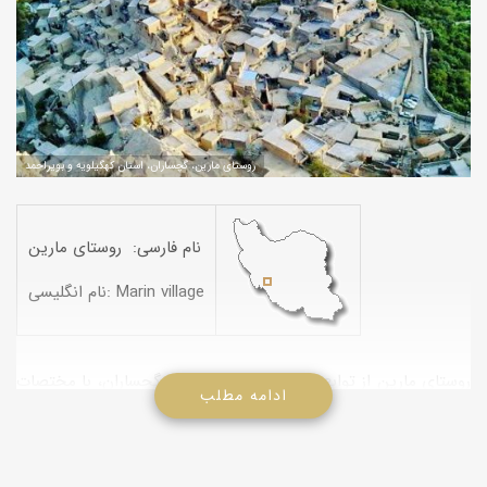
روستای مارین، گچساران، استان کهگیلویه و بویراحمد
نام فارسی: روستای مارین
نام انگلیسی: Marin village
روستای مارین از توابع بخش مرکزی شهرستان گچساران، با مختصات
ادامه مطلب
جغرافیایی ۵۰ درجه و ۴۸ دقیقه طول شرقی و ۳۰ درجه و ۳۳ دقیقه
عرض شمالی، در ۳۶ کیلومتری شمال شهر گچساران و ۱۹۸ کیلومتری
جنوب شرقی یاسوج قرار دارد. این روستا از شمال، به کوه ولی گنج و
از جنوب غربی به کوه کاردی محدود می‌شود.