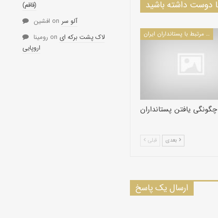
دوست داشته باشید
(قاقم)
آلو سر
on
افشین
مطالب مرتبط با پستانداران ایران
لاک پشت برکه ای
on
رومینا
اروپایی
چگونگی یافتن پستانداران
بعدی
قبلی
ارسال یک پاسخ