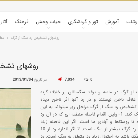
ارشات
آموزش
تور و گردشگری
حیات وحش
فرهنگ
آثار
روشهای تشخیص رد سگ از گرگ
مطا
روشهای تشخی
0
7,034
در تاریخ
2013/01/04
توسط
 از گرگ در ماسه و برف: سگسانان بر خلاف گربه
 غلاف ناخن نیستند و در رد آنها اثر ناخن دیده
 تشخیص رد سگ از گرگ مراحل زیر میتواند به این
تشخیص کمک کند. 1-اولین اقدام فاصله منطقه ای که در آن رد
تا روستاها و آبادی ها است. اگر این فاصله زیاد
باشد احتمال رد گرگ بیشتر از سگ است. 2-اگر اندازه رد از 10
کتر باشد به احتمال زیاد رد متعلق به سگ است. رد