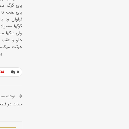
گرگها معمولا
جلو و عقب د
جرکت میکنند 
یک خط صاف است ولی در سگها این اثر نامنظم است.
034
0
نوشته بعدی
حیات در قطب