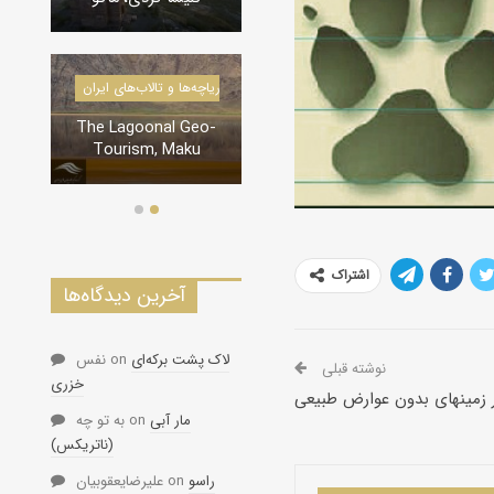
درياچه‌‌ها و تالاب‌های ایران
دره‌ها و تنگه‌های ایران
The Lagoonal Geo-
تنگه لی لی، دورود
Tourism, Maku
اشتراک
آخرین دیدگاه‌ها
لاک پشت برکه‌ای
on
نفس
نوشته قبلی
خزری
ر زمینهای بدون عوارض طبیعی
مار آبی
on
به تو چه
(ناتریکس)
راسو
on
علیرضایعقوبیان