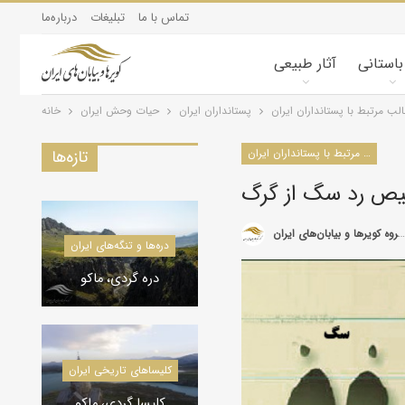
تماس با ما
تبلیغات
درباره‌ما
 باستانی
آثار طبیعی
لب مرتبط با پستانداران ایران
پستانداران ايران
حیات وحش ایران
خانه
مطالب مرتبط با پستانداران ایران
تازه‌ها
ص رد سگ از گرگ
گروه کویرها و بیابان‌های ایران
کویرشناسی
دره‌ها و تنگه‌های ایران
طوفان شن و راهکارها
دره گردی، ماکو
کاروانسراها و قلعه‌های استان یزد
کاروانسراها و قلعه‌های استان یزد
کلیسا‌های تاریخی ایران
کاروانسرای رباط زین
الدین، مهریز
کلیسا گردی، ماکو