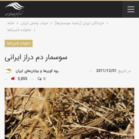
خزندگان ايران (راسته سوسمارها)
حیات وحش ایران
خانه
خانواده لاسرتاها
خانواده لاسرتاها
سوسمار دم دراز ایرانی
در تاریخ
2011/12/01
توسط
گروه کویرها و بیابان‌های ایران
5,855
0