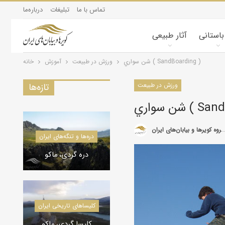
تماس با ما
تبلیغات
درباره‌ما
 باستانی
آثار طبیعی
شن سواري ( SandBoarding )
ورزش در طبیعت
آموزش
خانه
ورزش در طبیعت
تازه‌ها
SandBoar )
گروه کویرها و بیابان‌های ایران
کویرشناسی
دره‌ها و تنگه‌های ایران
طوفان شن و راهکارها
دره گردی، ماکو
کاروانسراها و قلعه‌های استان یزد
کاروانسراها و قلعه‌های استان یزد
کلیسا‌های تاریخی ایران
کاروانسرای رباط زین
الدین، مهریز
کلیسا گردی، ماکو