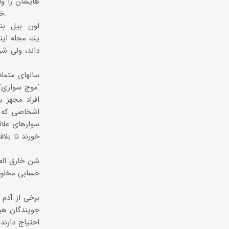
خورند. مسابقات جهانی شن سواری در آلمان هر ساله جمعیتی قریب به 50.000 نفر را به خود جلب می كند.
لون بیل بن
داند، ولی شن
سالهای متماد
'موج سواری'
افراد مجهز 
اشخاصی كه ب
سوارهای علاق
شن خارق العا
حسابی مخلوط
برخی از آدم
جویندگان هی
احتیاج دارن