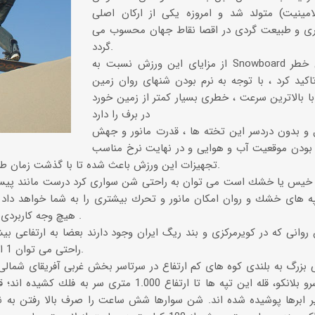
امینیت) متولد شد و امروزه یكی از اركان اصلی
ری و طبیعت گردی در اقصا نقاط جهان محسوب می
گردد.
از مزایای این ورزش نسبت به Snowboard می توان بی خطر
اكید كرد ، با توجه به نرم بودن شنهای روان زمین
 بالاترین سرعت ، خطری بسیار كمتر از زمین خورد
در برف را دارد
 و بدون دردسر این تخته ها ، قدرت مانور و جهش
ب بودن موقعیت آب و هوایی و در نهایت نرخ مناسب
تجهیزات این ورزش باعث شده تا با گذشت زمان طرفداران بیشتری را جذب نماید.
 خیس یا خشك است می توان به راحتی شن سواری كرد درست مانند پیسته
په های خشك و روان امكان مانور و تحرك بیشتری را به شما خواهد داد
هیچ وجه كاربردی در شن سواری نخواهد داشت .
راحتی می توان 1 الی 2 كیلومتر شن سواری نمود.
بزرگ به بلندی كوه های كم ارتفاع در سرتاسر بخش غربی آفریقای شمالی
پرو، به نام سرو بلانكو، قله این تپه ها تا ارتفاع 1.000 
ر ابرها پوشیده شده اند. شن سوارها شش ساعت را صرف بالا رفتن به ن