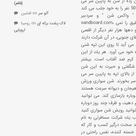
 لای بته های بیرون زده از شن به پایین سر می
(قاقم)
آلو سر
on
افشین
 " واكس شن " و سردبیر
sandboard.com، یك مجله اینترنتی برای جامعه كوچك ولی در حال رشد شن سوارها. هیچكس ارقام دقیق را نمی
لاک پشت برکه ای
on
رومینا
دهها هزار نفر دیگر از اقصی
اروپایی
ریقای جنوبی، در آن شركت دارند
 می آید تا روی این تپه شنی
خود می آورد. هر یك از این
كرم ضد آفتاب است. بیشتر
ز شگفتی و حیرت به این شن
ز بالای تپه به پایین سر می
 دوباره به پایین سر بخورند. شن سواری ورزش
اره بازسازی كند. می توانید
ید، و ظرف چند روز دوباره
حب یك شركت مسافرتی به نام
د سخت درگیر كسب و كار كه
 خسته كننده، نفس راحتی در