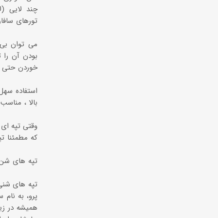
چند لایی (ل
تورهای سافا
بودن آن را ت
خوردن حتی با
استفاده سهل
بالا ، مناس
وقتی تپه ای
كه مطمئنا ت
تپه های شنی 
همیشه در زی