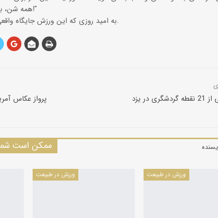
همه شن، بدون هیچ اقیانوسی در كنارتان!"
به امید روزی كه این ورزش جایگاه واقعی خود را در كشورمان پیدا كند.
ری در یزد
پرواز عكاس آمريك
ممکن است شما 
یسنده
ورزش در طبیعت
ورزش در طبیعت