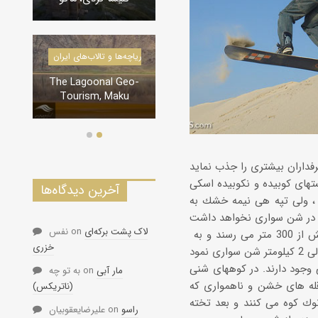
درياچه‌‌ها و تالاب‌های ایران
دره‌ها و تنگه‌های ایران
The Lagoonal Geo-
تنگه لی لی، دورود
Tourism, Maku
ای كوبیده و نكوبیده اسكی
آخرین دیدگاه‌ها
 ، ولی تپه هی نیمه خشك به
لاک پشت برکه‌ای
on
نفس
تپه های شن روانی كه در كویرمركزی و بند ریگ ایران وجود دارند بعضا به ارتفاعی بیش از 300 متر می رسند و به
خزری
 وجود دارند. در كوههای شنی
مار آبی
on
به تو چه
متری سر به فلك كشیده اند؛ قله های خشن و ناهمواری كه
(ناتریکس)
وك كوه می كنند و بعد تخته
راسو
on
علیرضایعقوبیان