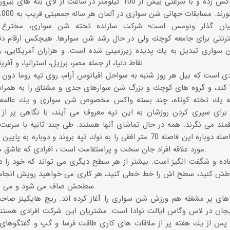
هایشان را واكس زده و با سرعتی بیش از 100 كیلومتر در ساعت از
یان گذار ونومس است؛ شركت سازنده تخته شن سواری، مخترع
 سواری تبدیل به یك پدیده زیرزمینی شده است. و هزاران آمریكایی، و 
نقاط دنیا، از جمله مصر، برزیل، استرالیا، و آف
ی است كه بیل هر روز شنبه به سواحل اقیانوس آرام، روی تپه زوما دون
 كند، و گروه های كوچك و بزرگ شن سوارهای جدی و مشتاق را به همراه 
به یك تخته كوتاه، چند بسته واكس مخصوص شن سواری و یك عالمه 
رای سپری كردن روزشان به این تپه معروف می آیند، با نگاهی پر ا
مند می نگرند. همه در حال تماشای آنها هستند. طی چند ثانیه با سرعت ا
خورند تا بلافاصله دوباره این فاصله 70 متر افقی را به نوك تپه بروند و
مورد علاقه افراد جان سخت و پراستقامت است ، افرادی كه عاشق هیجان و دیوانه سرعت هستند.
ده و شگفت انگیز است. بیشتر از هر سطح دیگری می تواند كه خود را دوب
ش كنید، سطح اش را خط خطی كنید، هر كاری می خواهید رویش انجام ده
سطحش صاف می شود و می توانید رویش شن سواری كنید.
 های پر مشغله هم ورزش شن سواری را آغاز كرده اند. ریچ هاپكینز صا
جان در لاس وگاس ایالت نوادا است. مشتریان این شركت افرادی هستن
د پس از یك هفته پر از ملاقات های كاری طاقت فرسا و گپ و گفتگوهای