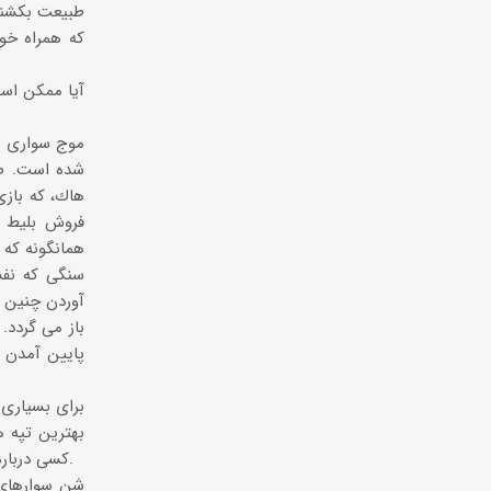
طبیعت بكشند.
كه همراه خو
آیا ممكن است
موج سواری س
شده است. صده
فروش بلیط ع
همانگونه كه 
سنگی كه نفس
آوردن چنین ه
باز می گردد.
پایین آمدن 
برای بسیاری 
بهترین تپه ه
كسی درباره شن سواری چیزی نمی دانست. حالا می خواهند یك مسابقه شن سواری اكس- گیمز در مصر برگزار كنند.
شن سوارهای ح