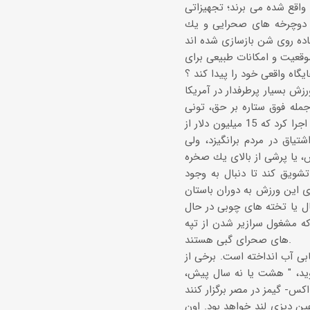
 واقع شده می برند؛ تجهیزاتی
، دوچرخه های صحرایی و یك
قعیت و امكانات طبیعی برای
یگاه واقعی خود را پیدا كند ؟
 بسیار پرطرفدار در آمریكا
مله فوق ستاره بر حق، تونی
هاك، كه بازی های ویدئویی و مارك لباس مخصوص خودش را دارد، و یك تور كشوری اجرا كرد كه 15 میلیون دلار از
یاق در مردم برانگیزد، ولی
، یا پرشی از بالای یك صخره
شویق كند تا دنبال به وجود
ی این ورزش به دوران باستان
ال یا تخته های چوبی در حال
ه مشغول سرازیر شدن از تپه
های صحرای گبی هستند.
بی آب انداخته است. برخی از
وید، " هشت یا نه سال پیش،
ین دیزی لند خواهد بود. اون