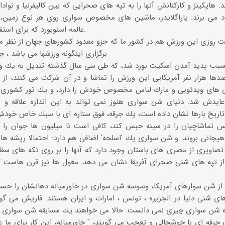
 هاپكینز و كاركنانش آنها را به تپه های صحرایی كه بین كالیفرنیا و نوادا
د می برند: پاراگلایدر، ماشین های مخصوص سواری روی هر نوع زمین
عالمه اسنوبورد كه برای استفاده روی شن بازسازی شده اند.
 روزی این ورزش هم در كشور ما كه جزو معدود كشورهای جهان از نظر مو
برگزاری اینگونه ورزشها می باشد ، جا
بب پدید آمدن اسكیت بورد شد، كه طی سی سال گذشته تبدیل به یك ورزش
ا هزار نفر آمریكایی این ورزش را تماشا و در آن شركت می كنند، از ج
ایدش شد. دنیای شن سواری هنوز نمی تواند به این اندازه علاقه و اشت
تاریخ بارها نشان داده است، یك جرقه، فوق ستاره ای با سبك خاص خودش
 تماشاچیان را در سینه حبس كند، كافی است تا میلیون ها جوان را ت
یجانی بروند. و شن سواری یك 'اسلحه' اضافی هم دارد: احتمالا ریشه ها
 تصاویری از مصری های باستان وجود دارد كه آنها را بر روی تكه های سف
از تپه های شنی صحرای آفریقا نشان می دهد. مغول ها نیز قرن هاست ك
از شن سوارهای آمریكا، وسوسه شن سواری در خاورمیانه دهانشان را حسا
ای شنی دنیا در الجزیره ، تونس ، امارات و ایران هستند. فاریش می گ
رفه ای با خوشحالی و تعجب می گویند، " خاورمیانه، این كار برای ما ع