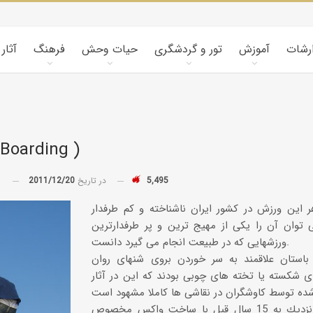
ارشات
آموزش
تور و گردشگری
حیات وحش
فرهنگ
آثار
شن سواري ( ding
5,495
در تاریخ
2011/12/20
توسط
ر این ورزش در كشور ایران ناشناخته و كم طرفدار
 توان آن را یكی از مهیج ترین و پر طرفدارترین
ورزشهایی كه در طبیعت انجام می گیرد دانست.
استان علاقمند به سر خوردن بروی شنهای روان
ی شكسته یا تخته های چوبی بودند كه این در آثار
شن سواری نزدیك به 15 سال قبل با ساخت واكس مخصوص