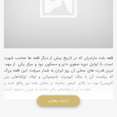
قلعه بلده مازندران که در تاریخ بیش از دیگر قلعه ­ها صاحب شهرت
است، تا اوایل دوره صفوی دایر و مسکون بود و مرکز یکی از مهم­
ترین قدرت­ های محلی آن روز ایران به شمار می­رفت. این قلعه بزرگ
که ریاست آن با ملک کیومرث بادوسپانی و اولاد او(شاهان بنی
کاووس) بود، در بالای کوهی مشرف بر بخش بلده نور واقع شده و
عظمت آن از فضاهای باقی مانده به خوبی مشهود است.
قلعه بلده تا عصر سلاطین صفوی دایر و آباد بود، ولی پس از انقراض
ادامه مطلب
سلسه بادوسپانی بدست صفویان و تسلط این خاندان بر منطقه
رستمداد (نورو کجور فعلی)مانند سایر قلعه­ های طبرستان خراب و