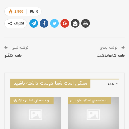
ویران شد. بقایای این قلعه هنوز پابرجاست و عظمت آن را نشان می­­
دهد. این قلعه در فراز کوهی ودر چنان موقعیتی قرار گرفته است که
1,900
0
اگر مرمت شود، به یکی از جاذبه ­های بی­نظیر تبدیل خواهد شد.
اشتراک
نوشته بعدی
نوشته قبلی
قلعه شاهاندشت
قلعه کنگلو
ممکن است شما دوست داشته باشید
همه
كاروانسراها و قلعه‌های استان مازندران
كاروانسراها و قلعه‌های استان مازندران