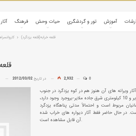
ارشات
آموزش
تور و گردشگری
حیات وحش
فرهنگ
آثار
قلعه خرابه(قلعه یزدگرد)
كاروانسرا
قلعه
0
2,932
در تاریخ
2012/03/02
توسط
آثار ویرانه ­های آن هنوز هم در کوه یزدگرد در جنوب
شهرستان ملایر و 10 کیلومتری شرق جاده ملایر-بروجرد وجود دارد،
نیان مربوط است و احتمالاً مدتی پناهگاه یزدگرد
ت. در حال حاضر فقط آثار دیواره­ های خراب شده
آن قابل مشاهده است.