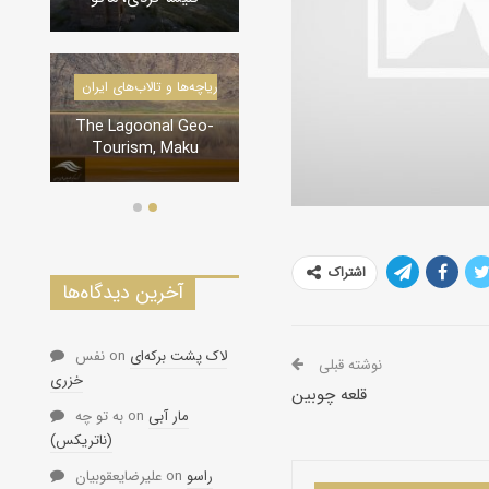
درياچه‌‌ها و تالاب‌های ایران
دره‌ها و تنگه‌های ایران
The Lagoonal Geo-
تنگه لی لی، دورود
Tourism, Maku
اشتراک
آخرین دیدگاه‌ها
لاک پشت برکه‌ای
on
نفس
نوشته قبلی
خزری
قلعه چوبین
مار آبی
on
به تو چه
(ناتریکس)
راسو
on
علیرضایعقوبیان