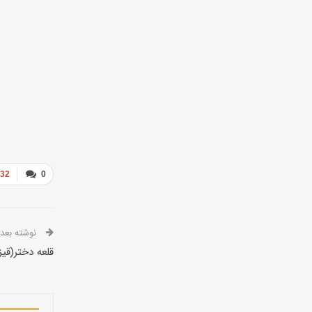
932
0
نوشته بعدی
قلعه دختر(قیز