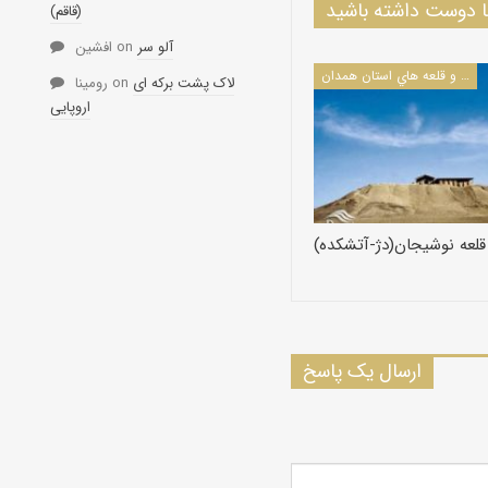
دوست داشته باشید
(قاقم)
آلو سر
on
افشین
كاروانسراها و قلعه هاي استان همدان
لاک پشت برکه ای
on
رومینا
اروپایی
قلعه نوشیجان(دژ-آتشکده)
ارسال یک پاسخ