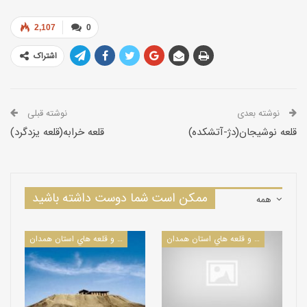
2,107
0
اشتراک
نوشته بعدی
نوشته قبلی
قلعه نوشیجان(دژ-آتشکده)
قلعه خرابه(قلعه یزدگرد)
ممکن است شما دوست داشته باشید
همه
كاروانسراها و قلعه هاي استان همدان
كاروانسراها و قلعه هاي استان همدان