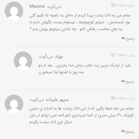
8 years پیش
می‌گوید
Massiw
سلام من یه لاک پشت پیدا کردم از داخل یه باغچه که کلیم گلی
بود شستمش ، خیلیم کوچولوعه ، میخوام یمدت نگهش دارم تا
یه جای مناسب رهاش کنم ، چه غذایی میتونم بهش بدم ؟
پاسخ
7 years پیش
بهزاد
می‌گوید
باید از نزدیک ترین پت شاپ براش غذا بخرین….بعد از دو
سه روز با اشتها غذا میخورن
پاسخ
8 years پیش
سپهر علیزاده
می‌گوید
سلام می شه لطفا بگین که از این لاک پشت ها به اندازه ی خیلی
کوچک ۳۰ میلی متری از کجا خریداری کنم آخه نمی توانم در خزر
دنبال این لاک پشت بگردم.
پاسخ