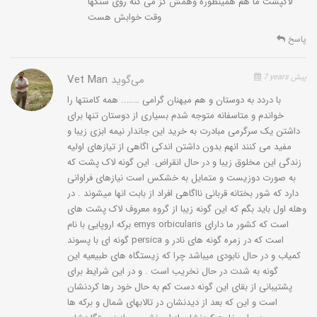
لاکپشت ما هم همینطوره وهمش کز می کنه روی سنگها
نمیشود. هنوز معیاری برای تعیین ســن دقیق لاک پشتان آبزی ارائه
وقت خوابش هست
نشده و در ضمن دو لاک پشت همسن لزوماً هم اندازه نیستند.
پاسخ
همچنین نوزادان تازه متولد شــده رشــد متفاوتی از خود نشان داده
اند. از این رو میتوان علــل دیگــری نظیر تغذیه، دمــای محیط،
وجود یا عدم وجــود انگلهای داخلی و دیگر شــرایط زیستی
7 years پیش
می‌گوید
Vet Man
اکوسیســتم را در میزان رشد آنها دخیل دانســت. لاک پشت خزری
با دردد به دوستان و هم میهنان گرامی …….. همه کامنتها را
نسبت به دیگر لاک پشــت آبی منطقه یعنی لاک پشت برکه ای
خواندم و متاسفانه متوجه شدم بسیاری از دوستان تنها برای
قدرت انتشار بیشتری در زیستگاههای نامساعد دارد و میتوانــد به
داشتن یک سرگرمی مبادرت به خرید این جاندار نیمه ابزی زیبا و
مــدت طولانی در محیطهای دور از زیســتگاه های طبیعی خــود
مفید می کنند انهم بدون داشتن اندکی اگاهی از تیازهای اولیه
زندگی کند.
زندگی این مخلوق زیبا و در حال انقراض. این گونه لاک پشت که
به صورت دوزیست و متمایل به خشکس است نیازهای فراوانی
در شــمال ایران این لاک پشــت به وفــور در منازل روســتایی و
دارد که شور بختانه قربانی نااگاهی افراد از بابت انها میشوند . در
باغها مشــاهده میشــوند که دلیــل آن میتواند سازش و مقاومت
وهله اول باید بگم که این گونه زیبا از گروه معروف لاک پشت های
برکه اروپایی با نام emys orbicularis است که کشور ما دارای
بیشــتر این گونه نسبت به محیط یا ساختار ژنتیکی متفاوت آن با
گونه ای با پسوند persica است که در زمره گونه های نادر و
لاک پشــت برکهای باشــد. به دلیل گسترده بودن پراکنش لاک
کمیاب و در حال نابودی میباشد چرا که زیستگاه های طبیعیه این
پشت خزری پیشــنهاد می شود تمام اســتانهای واجد این گونه
گونه به شدت در حال نخریب است . و در این شرایط برای
مطالعه شده و مقایســهای بین جمعیتهای آن صورت گیــرد.
پشتیبانی از بقای این گونه دست کم به حال خود رها کردنشان
همچنین انجام مطالعات کاریولوژیک برای تهیه کاریوتیپ و تعیین
است و این که بعد از دیدنشان در تالابهای شمال و برکه ها
نقشــه کروموزومیلاک پشــت خزری برای مقایســه آن با لاک