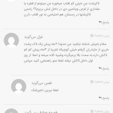
لاکپشت من خیلی کم افتاب میخوره من میتونم از قطره یا
مقداری از قرص ویتامین دی در داخل ابش بریزم؟؟ راستی
لاکپشتها در زمستان هم احتیاجی به نور افتاب دارن
پاسخ
9 years پیش
غزل
می‌گوید
سلام باعرض خشته نباشید من حدودا ۹ماه پیش یک لاک پشت
خزری از مازندران گرفتم خیلی کوچیکه تقریبا از ۳ماه پیش کم کم
لاکش داره به سمت بالا برمیگرده وشبیه کلاه میشه و اصلا از روز
اول داخل لاکش نرفته لطفا منو راهنمایی کنید سپاس
پاسخ
2 years پیش
نفس
می‌گوید
لطفا ببرین دامپزشک
پاسخ
9 years پیش
فهیمه صادقی
می‌گوید