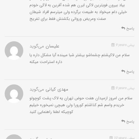
بیاد بیرون فویترین لاکی ایرن هم شده آفرین به لاکی خودم
خیلی دلم میخواد به طبیعت برگرده ولی میترسم افراد شیطان
صفت ومریض وروانی بکشنش فقط برای تفریح
پاسخ
9 years پیش
علیسان
می‌گوید
سلام من لاکپشتم چشماشو بیشتر شبا میبنده آیا مشکل داره یا
داره استراحت میکنه
پاسخ
9 years پیش
مهدی کیانی
می‌گوید
سلام من امروز ازمیدان هفت حوض تهران یه لاک پشت کوچولو
خریدم واسم شم کذاشتم کورورا ولی هیچی نمیخوره خیلیم
کوچیکه لطفا راهنمایی کنید
پاسخ
10 years پیش