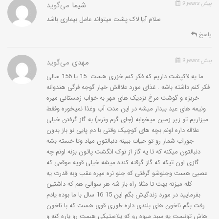
9 years پیش
شیما
می‌گوید
سلام آیا لاک پشت میتواند عامل بیماری باشد
پاسخ
9 years پیش
مهدی
می‌گوید
ما یه لاکپشت داریم که فکر کنم خزری هست .15 یا 156 سالی
فکر کنم داشته باشه . غذای مورد علاقش خیار گوجه فرگی هندوانه
خربزه و گوشت مرغ نزدیک های مهر به خواب زمستانی میره
ونیمه های عید بیدار میشه در این مدت آب وغذا نمیخوره وفقط
میزاریم تو زیر زمین میخوابه (جای گرم ونرم) به گاز گرفتن خیلی
علاقه داره اونم بچه های کوچیک وقتی با دم پایی نو باز بدون
جوراب شمار رو تو حیات ببینه دنبالتون میاد وتا خسته بشه
دنبالتون میکنه که تا یه گاز از نوک انگشت پاتون بزنه اونم چه
گازی اون تیکه که گاز گرقته کنده میشه خیلی قویه موقعی که
عصبی هست وجلوشو گرفتی که جلو نره میره عقب وبه قدرت یه
کله میزنه بهت تا مثلا راه باز شه هر سوالی هم که داشتین
بفرمایید در مورد زندگیش بگم این 15 16 سال با ما بوده یادم
رفت بگم ناخون های بلندی داره طوری قوی هست که با ناخون
هاش تونست یه سبد میوه رو که پلاستیکی هست رو پاره کنه و