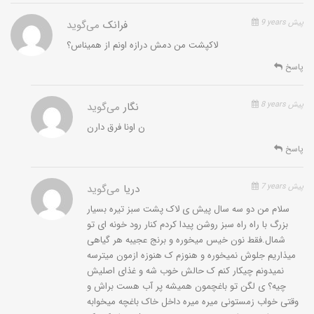
9 years پیش
فرانک
می‌گوید
لاکپشت من دمش درازه اونم از همیناس؟
پاسخ
8 years پیش
نگار
می‌گوید
ن اونا فرق دارن
پاسخ
7 years پیش
دریا
می‌گوید
سلام من دو سه سال پیش ی لاک پشت سبز تیره بسیار
بزرگ با راه راه سبز روشن پیدا کردم کنار رود خونه ای تو
شمال.فقط نون خیس میخوره و برنج عجیبه هر گیاهی
میذاریم جلوش نمیخوره و هنوزم ک هنوزه ازمون میترسه
نمیدونم چیکار کنم ک حالش خوب شه و غذای اصلیش
چیه؟ ی لگن تو باغچمون همیشه پر آب هست براش و
وقتی خواب زمستونی میره میره داخل خاک باغچه میخوابه