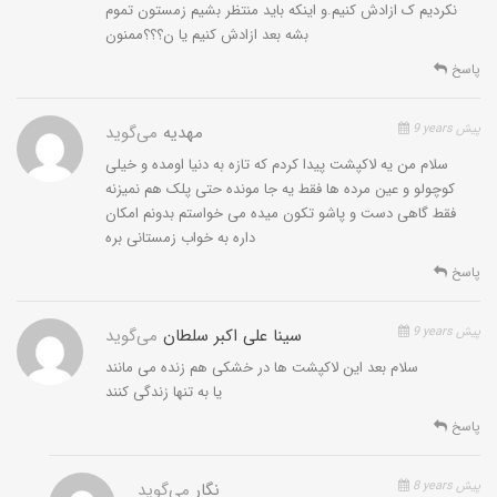
نکردیم ک ازادش کنیم.و اینکه باید منتظر بشیم زمستون تموم
بشه بعد ازادش کنیم یا ن؟؟؟ممنون
پاسخ
9 years پیش
مهدیه
می‌گوید
سلام من یه لاکپشت پیدا کردم که تازه به دنیا اومده و خیلی
کوچولو و عین مرده ها فقط یه جا مونده حتی پلک هم نمیزنه
فقط گاهی دست و پاشو تکون میده می خواستم بدونم امکان
داره به خواب زمستانی بره
پاسخ
9 years پیش
سینا علی اکبر سلطان
می‌گوید
سلام بعد این لاکپشت ها در خشکی هم زنده می مانند
یا به تنها زندگی کنند
پاسخ
8 years پیش
نگار
می‌گوید