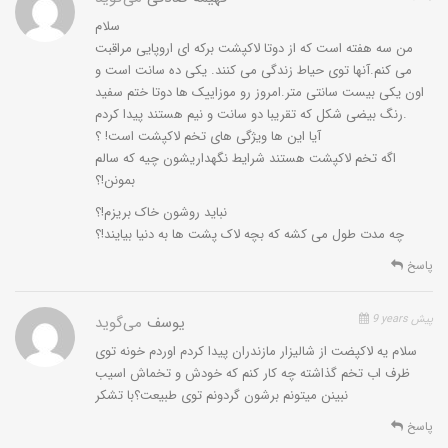
سلام
من سه هفته است که از دوتا لاکپشت برکه ای اروپایی مراقبت
می کنم.آنها توی حیاط زندگی می کنند. یکی ده سانت است و
اون یکی بیست سانتی متر.امروز رو موزاییک ها دوتا ختم سفید
رنگ بیضی شکل که تقریبا دو سانت و نیم هستند پیدا کردم.
آیا این ها ویژگی های تخم لاکپشت است! ؟
اگه تخم لاکپشت هستند شرایط نگهداریشون چیه که سالم
بمونن!؟
نباید روشون خاک بریزم!؟
چه مدت طول می کشه که بچه لاک پشت ها به دنیا بیایند!؟
پاسخ
9 years پیش
یوسف
می‌گوید
سلام یه لاکپضت از شالیزار مازندران پیدا کردم اوردم خونه توی
ظرف اب تخم گذاشته چه کار کنم که خودش و تخماش اسیب
نبینن میتونم برشون گردونم توی طبیعت؟با تشکر
پاسخ