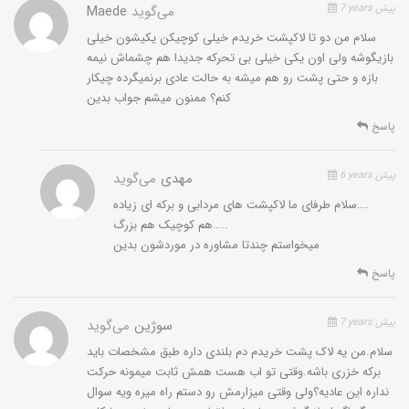
7 years پیش
می‌گوید
Maede
سلام من دو تا لاکپشت خریدم خیلی کوچیکن یکیشون خیلی
بازیگوشه ولی اون یکی خیلی بی تحرکه جدیدا هم چشماش نیمه
بازه و حتی پشت رو هم میشه به حالت عادی برنمیگرده چیکار
کنم؟ ممنون میشم جواب بدین
پاسخ
6 years پیش
مهدی
می‌گوید
سلام طرفای ما لاکپشت های مردابی و برکه ای زیاده….
هم کوچیک هم بزرگ…..
میخواستم چندتا مشاوره در موردشون بدین
پاسخ
7 years پیش
سوژین
می‌گوید
سلام.من یه لاک پشت خریدم دم بلندی داره طبق مشخصات باید
برکه خزری باشه.وقتی تو اب هست همش ثابت میمونه حرکت
نداره این عادیه؟ولی وقتی میزارمش رو دستم راه میره ویه سوال