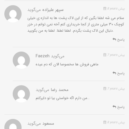
8 years پیش
سپهر علیزاده
می‌گوید
سلام می شه لطفا بگین که از این لاک پشت ها به اندازه ی خیلی
کوچک ۳۰ میلی متری از کجا خریداری کنم آخه نمی توانم در خزر
دنبال این لاک پشت بگردم. لطفا لطفا. لطفا به من بگویید.
پاسخ
7 years پیش
می‌گوید
Faezeh
ماهی فروش ها مخصوصا الان که دم عیده
پاسخ
7 years پیش
محمد رضا
می‌گوید
من دارم اگه خواستی بیا تو دایرکتم..
پاسخ
8 years پیش
مسعود
می‌گوید