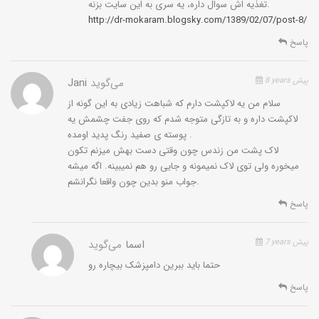
تغذیه اش سوال داره، یه سرى به این سایت بزنه.
http://dr-mokaram.blogsky.com/1389/02/07/post-8/
پاسخ
8 years پیش
می‌گوید
Jani
سلام من یه لاکپشت دارم که شباهت زیادی به این گونه از
لاکپشت داره و به تازگی متوجه شدم که روی جفت چشمش یه
پوسته ی صفید رنگ پدید اومده .
لاک پشت من زندس چون وقتی دست بهش میزنم تکون
میخوره ولی توی لاک نمیمونه و جایی رو هم نمیبینه. اگه میشه
جواب منو بدین چون واقعا نگرانشم.
پاسخ
7 years پیش
اسما
می‌گوید
حتما باید ببرین دامپزشک بیچاره رو
پاسخ