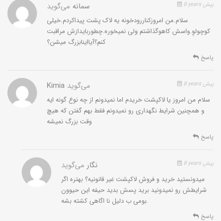
8 years پیش
سمانه
می‌گوید
سلام.من امروزکناررودخونه یه لاک پشت پیداکردم.خیلی
کوچولوِ.واسش کاهوگذاشتم ولی نمیخوره.چطوربایدازش مراقبت
کنم؟آیااینابزرگ میشن؟
پاسخ
8 years پیش
می‌گوید
Kimia
سلام من امروز یا لاکپشت خریدم اما نمیدونم از چه نوع گونه ایه
و همچنین شرایط نگهداری رو نمیدونم فقط بهم گفتن که هیچ
وقت بزرگ نمیشه
پاسخ
8 years پیش
نگار
می‌گوید
میدونستید خرید و فروش لاکپشت غیر قانونیه؟ بهتره اگر
شرایطش رو نمیدونید برید پسش بدید حیفه این حیوون
بومی ب دلیل نا اگاهی کشته بشه.
پاسخ