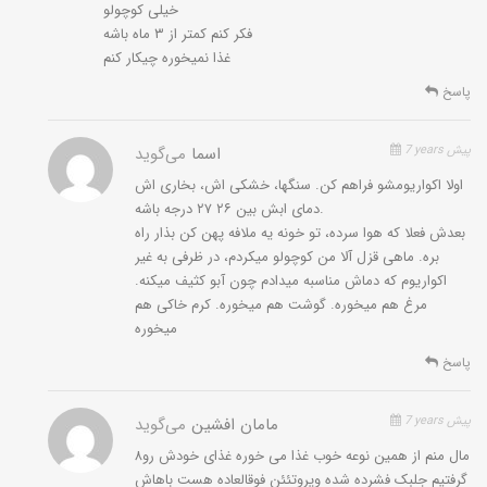
خیلی کوچولو
فکر کنم کمتر از ۳ ماه باشه
غذا نمیخوره چیکار کنم
پاسخ
7 years پیش
اسما
می‌گوید
اولا اکواریومشو فراهم کن. سنگها، خشکی اش، بخاری اش
دمای ابش بین ۲۶ ۲۷ درجه باشه.
بعدش فعلا که هوا سرده، تو خونه یه ملافه پهن کن بذار راه
بره. ماهی قزل آلا من کوچولو میکردم، در ظرفی به غیر
اکواریوم که دماش مناسبه میدادم چون آبو کثیف میکنه.
مرغ هم میخوره. گوشت هم میخوره. کرم خاکی هم
میخوره
پاسخ
7 years پیش
مامان افشین
می‌گوید
۸مال منم از همین نوعه خوب غذا می خوره غذای خودش رو
گرفتیم جلبک فشرده شده وپروتئئن فوقالعاده هست باهاش