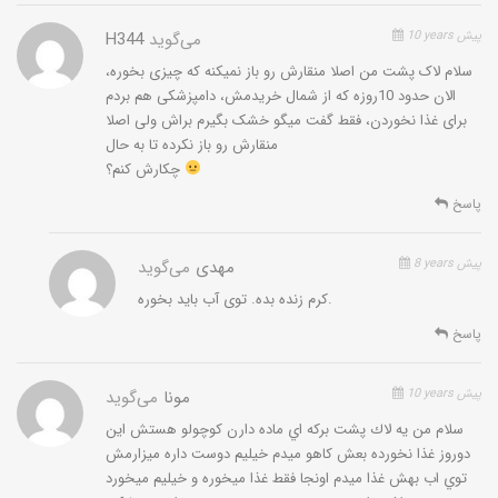
10 years پیش
می‌گوید
H344
سلام لاک پشت من اصلا منقارش رو باز نمیکنه که چیزی بخوره،
الان حدود 10روزه که از شمال خریدمش، دامپزشکی هم بردم
برای غذا نخوردن، فقط گفت میگو خشک بگیرم براش ولی اصلا
منقارش رو باز نکرده تا به حال
چکارش کنم؟
پاسخ
8 years پیش
مهدی
می‌گوید
کرم زنده بده. توی آب باید بخوره.
پاسخ
10 years پیش
مونا
می‌گوید
سلام من يه لاك پشت بركه اي ماده دارن كوچولو هستش اين
دوروز غذا نخورده بعش كاهو ميدم خيليم دوست داره ميزارمش
توي اب بهش غذا ميدم اونجا فقط غذا ميخوره و خيليم ميخورد