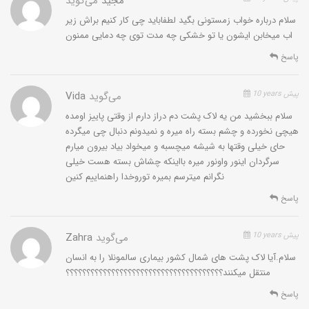
مجید
می‌گوید
سلام درباره خواب زمستونی بگید لطفاباید چی کار کنیم براش زیر
اب میخابن ایشون یا تو خشکی چه مدت توی چه دمایی ممنون
پاسخ
10 years پیش
می‌گوید
Vida
سلام ببخشید من یه لاک پشت دم دراز دارم از وقتی پاییز اومده
هیچی نخورده و چشم بسته راه میره و نمیدونم دنبال چی میگرده
حای خیلی وقتها به شیشه میچسبه و میخواد بیاد بیرون میارم
سرگردان اینور واونور میره بااینکه چشاش بسته هست خیلی
نگرانم میترسم بمیره توروخدا راهنماییم کنین
پاسخ
10 years پیش
می‌گوید
Zahra
سلام.آیا لاک پشت های شمال کشور بیماری سالمونلا را به انسان
منتقل میکنند؟؟؟؟؟؟؟؟؟؟؟؟؟؟؟؟؟؟؟؟؟؟؟؟؟؟؟؟؟؟؟؟؟؟؟؟؟؟
پاسخ