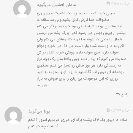
7 years پیش
مامان افشین
می‌گوید
خیلی خوبه که به محیط زیست اهمیت بدیم وبرای
مخلوقات خدا ارزش قائل بشیم.ولی متاسفانه ما
لاکپشتمون رو تو شرایط بدی بود خریدیم ،وفکر می کنم
بیشتر از بیرون بهش می رسیم کمی بزرگ بشه می برمش
شمال یکجایی که بتونه غذا تهیه کنه رهاش می کنم ولی
الان به ما وابسته شده واز دست من غذا می خوره وموقع
خواب داره، جای خواب داره، ووقتی خوابه انقدر یواش
صحبت می کنیم که بیدار نشه چون واقعا مثل یک بچه نیاز
به رسیدگی داره هر روز جاش رو تمیز می کنیم سنگهای
رودخانه ای درون آب گذاشتیم تا روی اونها بخوابه به امید
از
5
1
بعدی
قبلی
روزی که این موجودات بی زبان را برای فروش به بازار
نیارورند
پاسخ
7 years پیش
پونا
می‌گوید
سلام ما دیروز یک لاک پشت برکه ای خزری خریدیم امروز ۶ تخم
گذاشت چه کار کنیم