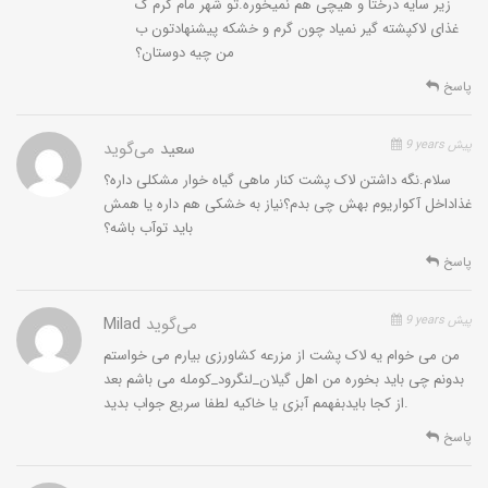
زیر سایه درختا و هیچی هم نمیخوره.تو شهر مام کرم ک
غذای لاکپشته گیر نمیاد چون گرم و خشکه پیشنهادتون ب
من چیه دوستان؟
پاسخ
9 years پیش
سعید
می‌گوید
سلام.نگه داشتن لاک پشت کنار ماهی گیاه خوار مشکلی داره؟
غذاداخل آکواریوم بهش چی بدم؟نیاز به خشکی هم داره یا همش
باید توآب باشه؟
پاسخ
9 years پیش
می‌گوید
Milad
من می خوام یه لاک پشت از مزرعه کشاورزی بیارم می خواستم
بدونم چی باید بخوره من اهل گیلان_لنگرود_کومله می باشم بعد
از کجا بایدبفهمم آبزی یا خاکیه لطفا سریع جواب بدید.
پاسخ