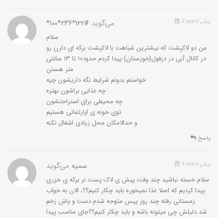
8 years پیش
می‌گوید
*۱۰۰*۲۳۶*۱۲۲#
سلام
من دو لاکپشت که بیشترین شباهت با لاکپشت برکه ای دارن رو
در کانال آبی در دزفول(خوزستان) پیدا کردم حدود۱۰ تا ۱۳ سانتی
متر هستن
خواستم بدونم شرایط نگه داریشون چیه
چه غذایی براشون بهتره
چه محیطی برای استراحتشون
توی خونه ی اپارتمانی هستیم
و حدالامکان محل زیادی اشغال نکنه
پاسخ
9 years پیش
سمیه
می‌گوید
سلام خسته نباشید چند وقت پیش ی لاک پست نر برکه ی خزری
پیدا کردیم که اصلا غذا نمیخوره باید چکار کنیم؟؟، الان به خواب
زمستانی رفته چند روز پیس متوجه شدم دست و پاش زخم
شد.دلیلش چی میتونه باشه و باید چکار کنیم؟؟جای مناسب پیدا