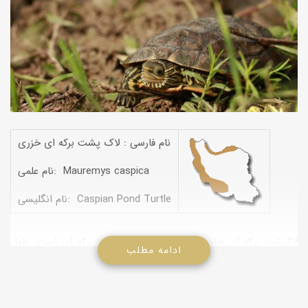
نام فارسی : لاک پشت برکه ای خزری
نام علمی: Mauremys caspica
نام انگلیسی: Caspian Pond Turtle
لاکپشت برکه ای خزری از خانواده لاک پشتهای برکه ای است. طول
ادامه مطلب
لاک آن به ۲۳ سانتی متر می رسد و رنگ آن قهوه ای زیتونی یا سبز
زیتونی است. ساکن استانهای شمالی، غربی، جنوب غرب، گیلان ،
مازندران ، آذربایجان شرقی و غربی ، کردستان ، کرمانشاه ، ایلام ،