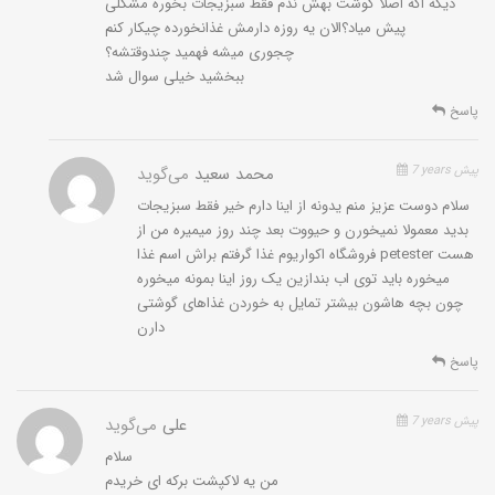
دیگه اگه اصلا گوشت بهش ندم فقط سبزیجات بخوره مشکلی
پیش میاد؟الان یه روزه دارمش غذانخورده چیکار کنم
چجوری میشه فهمید چندوقتشه؟
ببخشید خیلی سوال شد
پاسخ
7 years پیش
محمد سعید
می‌گوید
سلام دوست عزیز منم یدونه از اینا دارم خیر فقط سبزیجات
بدید معمولا نمیخورن و حیووت بعد چند روز میمیره من از
فروشگاه اکواریوم غذا گرفتم براش اسم غذا petester هست
میخوره باید توی اب بندازین یک روز اینا بمونه میخوره
چون بچه هاشون بیشتر تمایل به خوردن غذاهای گوشتی
دارن
پاسخ
7 years پیش
علی
می‌گوید
سلام
من یه لاکپشت برکه ای خریدم