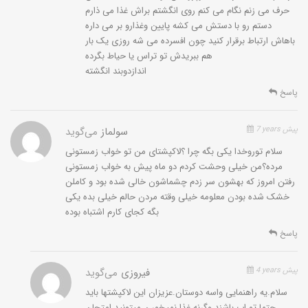
حرف می زنم نگام می کنم روی انگشتم براش غذا می ذارم
دستم رو با دستش می کشه پایین وغذارو بر می داره
باهاش ارتباط برقرار کنید چون افسرده می شه روزی یک بار
هم ببریدش تو تراس یا حیاط بگرده
اندازدوبند انگشته
پاسخ
7 years پیش
سولماز
می‌گوید
سلام توروخدا یکی بگه چرا ؟لاکپشتای من تو خواب زمستونی
مرده؟من خیلی وحشت کردم دو ماه پیش به خواب زمستونی
رفتن امروز که بهشون سر زدم چشماشون خالی شده بود و کاملن
خشک شده بودن معلومه خیلی وقته مردن حالم خیلی بده یکی
بگه کجای کارم اشتباه بوده
پاسخ
4 years پیش
فیروزی
می‌گوید
سلام.یه راهنمایی واسه دوستان.عزیزان این لاکپشتها باید
حتما تو اب باشند وگرنه غذا نمیخورن.میتونید امتحان