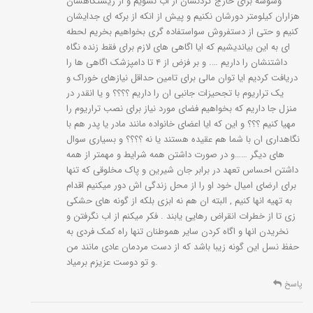
وسوسه برای خارج کردنشان از اب نشویم و از زیستگاهشان
پشــت برکهای و نیز مقایســه کاریوتیپ افــراد جمعیتهــای آن در
هزاران کیلومتر دورشان نکنیم و پیش از انکه از برکه ای جدایشان
اســتانهای مختلف کشــور یا دیگــر زیرگونه موجود یعنی لاک
کنیم و حتی از دستفروش سواستفاده گری بخواهیم بخریم لحطه
پشــت برکهای فارس لازم به نظر میرسد. با توجه به اهمیت لاک
ای به این بیاندیشیم که ایا اگاهی های لازم برای فقط زنده نگاه
پشــتان آبــزی و کاهش قابل توجه جمعیت آنها نســبت به
داشتنشان را داریم …. و بر فزض از ۴ تا دامپزشک اگاهی ها را
گذشــته باید تدابیری برای حفاظت از آنها اندیشــید.
دریافت کردیم ایا توان مالی برای تامین حداقل نیازهای خوراک و
یک تراریوم با تجحیزات جانبی ان را داریم ؟؟؟؟ و یا انقدر در
این لاک پشــتان اصولا رژیم غذایی گوشتخواری داشته ودر طبیعت از
منزل جا داریم که بخواهیم فضای مورد نیاز برای نصب تراریوم را
تخم قورباغــه و مار، قورباغهها و مارهای کوچــک، ماهیان کوچک،
مهیا کنیم ؟؟؟ و این که ایا اعضای خانواده مانند مادر یا پدر هم با
کرمها، حلزونها، ســخت پوستان و حشرات آبزی تغذیه میکنند. گاهی
نگاهداری ان با شما هم عقیده هستند یا نه ؟؟؟؟ و بسیاری سوال
های دیگر ……و در صورت داشتن همه شرایط و مهمتر از همه
از گیاهان آبزی نیز تغذیه میکنند اما اصولا گیاهخوار نیســتند و از
داشتن احساس تعهد در برابر جان شیرین و پاک مخلوقی که تنها
آنجا که ازلاشــه، جانــوران آبــزی تغذیه میکنند، لاشــه خوار نیز
برای ارضای امیال خود او را از محل زندگی اش دور میکنیم اقدام
محســوب میشــوند. در آزمایشــگاه از گوشــت خام، غذای ماهی و
به تهیه انها کنیم , البته ان هم نه ابزی بلکه از گونه های حشکی
قورباغههای کوچک برای تغذیه آنها استفاده گردید. این جانوران نسبت
زی تا از خطرات انقراض رهایی یابند . فکر میکنم از اب نگرفتن و
به بیآبی و بی غذایی بسیار مقاومند و میتوانند در مدت زمان طولانی
نخریدن انها و اگاه کردن سایر هموطنان تنها راه کمک فردی به
بدون تغذیه زنده بمانند. البته فعالیتهای بدنــی آنها بســیار کاهش
حفظ نسل این گونه زیبا باشد که از دست مردمان عادی مانند من
یافته و در مادهها تخم گــذاری به تأخیر افتاده یا انجام نمی شود.
و تو دوست عزیزم برمیاد.
پاسخ