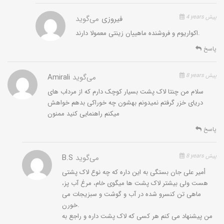
4 years پیش
فیروزی
می‌گوید
اکواریوم و فروشنده ماهییان زینتی معمولا دارند.
پاسخ
8 years پیش
می‌گوید
Amirali
سلام من چنتا لاک پشت بسیار کوچک دارم که از مرداب های
دریای خزر گرفتم نمیدونم بهشون چه خوراکی بدهم خواهش
میکنم راهنمایی کنید ممنون
پاسخ
8 years پیش
می‌گوید
B.S
أمیر على جان بستگى به این داره که چه نوع لاک پشتى
هست ولى بیشتر لاک پشت ها میگوى خام، مرغ آب پز،
ماهى تن کنسرو شده در آب و گوشت و سبزیجات مى
خورن.
من پیشنهاد مى کنم هر کسى که لاک پشت داره و راجع به