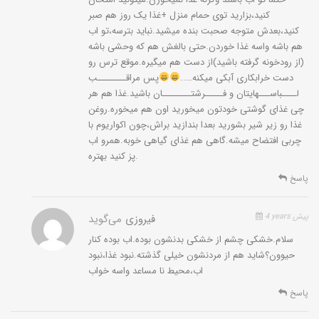
کنید،بزارید توی حمام منزل +غذا یک روز هم صبر
کنید،بعدش متوجه صحبت بنده میشید.نباید بترسه،تو اب
هم باشه واسه غذا خوردن.حتی بالغش هم که وحشی باشه
(از رودخونه گرفته باشید)از دست هم میگیره.موقع ترس رو
دست خرابکاری آبکی میکنه…..
پس مراقــــــــب
لــــباســـهایتان و فـــــرشتــــــــان باشید.غذا هم هر
چی غذای گوشتی خودتون میخورید اون هم میخوره.روغن
غذا رو زیر شیر بشورید بعدا بندازید براش،چون اکواریوم با
چربی افتضاح میشه.گاهی هم غذای گیاهی خوبه.همرو اب
پز کنید بهتره.
پاسخ
4 years پیش
فیروزی
می‌گوید
سلام.خشکی چشم از خشکی بدنشون بوده.اب بوده کنار
حیوون؟شاید هم از مردنشون خیلی گذشته.نبود غذا،نبود
اب،محیط نا مساعد واسه خواب
پاسخ