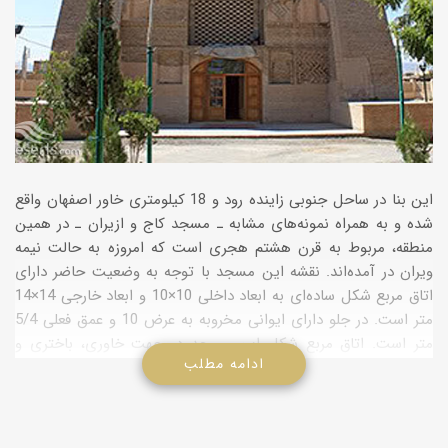
این بنا در ساحل جنوبی زاینده‌ رود و 18 كیلومتری خاور اصفهان واقع
شده و به همراه نمونه‌های مشابه ـ مسجد كاج و ازیران ـ در همین
منطقه، مربوط به قرن هشتم هجری است كه امروزه به حالت نیمه
ویران در آمده‌اند. نقشه این مسجد با توجه به وضعیت حاضر دارای
اتاق مربع شكل ساده‌ای به ابعاد داخلی 10×10 و ابعاد خارجی 14×14
متر است. در جلو دارای ایوانی مخروبه به عرض 10 و عمق فعلی 5/4
متر است. اتاق مربع شكل این مسجد در جهت خاوری، باختری و
ادامه مطلب
شمالی دارای درگاه طاقدار عریض و بلند و در جهت جنوب، محراب
آجری است. طرح مربع گنبدخانه با هشت طاق نمای بزرگ در پایین و
شانزده طاق كوچک در بالا به دایره تبدیل گشته است. در بدنه گنبد،
علاوه بر نورگیرها، جای چوب بست‌هایی نیز دیده می ‌شود. در گذشته،