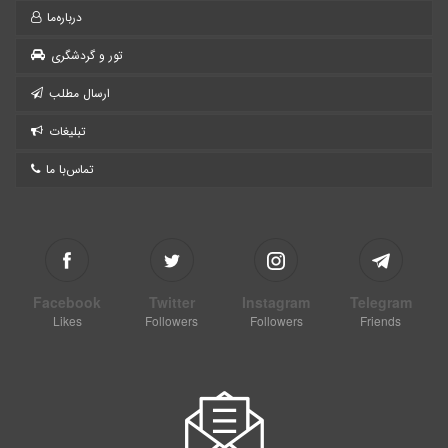
درباره‌ما
تعداد زیاد دیده می شوند .
گونه های شاخص جانوری :
تور و گردشگری
قوچ ومیش، کل وبز، جبیر، کاراکال، گربه وحشی،
کریدورها:
ارسال مطلب
لاور بلال ، کوه سیاه هرمود،
تبلیغات
تماس‌با ما
جاذبه های اکوتوریسمی
وجود چشم انداز های بکر وطبیعی ، گونه ها ی حیات وحش منحصر
به فرد ی چون قوچ لارستان امکان توسعه اکوتوریسم را فراهم نموده
است .
Facebook
Twitter
Instagram
Telegram
Likes
Followers
Followers
Friends