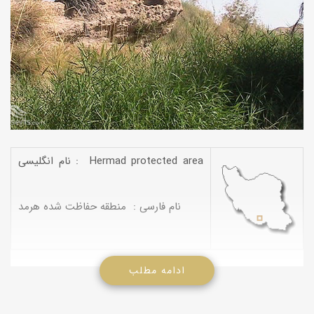
نام انگلیسی : Hermad protected area
نام فارسی : منطقه حفاظت شده هرمد
ادامه مطلب
پس از اینكه مشخص گردید،قوچ لارستان زیر گونه ای خاص از قوچ و
میش های جهان است ،در سالهای 51-1350 سازمان حفاظت محیط
زیست مصمم شد كه منطقه ای حفاظت شده در لارستان و یا در آن