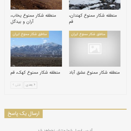
پلنگ، کل و بز ، قوچ و میش ، آهو ، گربه پالاس، کبک ، تیهو، افعی
شاخدار ایرانی ،لاک پشت مهمیزدار شرقی و لاک پشت افغانی از گونه
منطقه شکار ممنوع کهندان،
منطقه شکار ممنوع یخاب،
قم
آران و بیدگل
های جانوری شاخص این منطقه محسوب میشوند.
مناطق شکار ممنوع ایران
مناطق شکار ممنوع ایران
پوشش گیاهی
پوش گیاهی منطقه کوهستانی آن از نوع استپی درمنه و گون و در
نقاط مرتفع تر از نوع بادام وحشی و بنه است. در منطقه کوهپایه ای
سیه دانه، گل خیارک، سینه کفتر، سوسن، بروموس و فیچ و تاغ عمده
منطقه شکار ممنوع عشق آباد
منطقه شکار ممنوع کهک، قم
ترین پوشش گیاهی این قسمت را تشکیل می دهند.
بعدی
قبلی
ارسال یک پاسخ
آدرس ایمیل شما منتشر نخواهد شد.