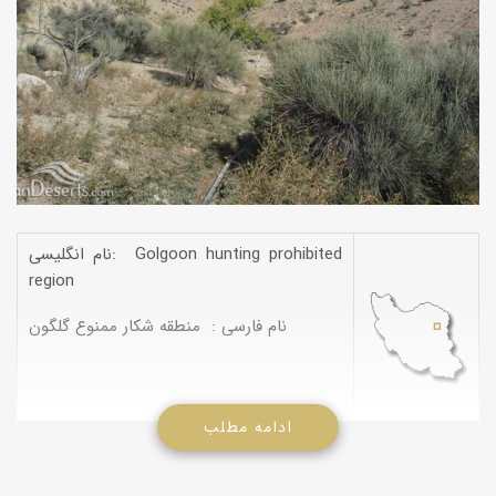
نام انگلیسی: Golgoon hunting prohibited
region
نام فارسی : منطقه شکار ممنوع گلگون
ادامه مطلب
منطقه شکار ممنوع گلگون در موقعیت جغرافیایی N334924 E585654