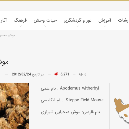
ارشات
آموزش
تور و گردشگری
حیات وحش
فرهنگ
آثار
موش صحرای
موش
0
5,271
در تاریخ
2012/02/24
توسط
نام علمی : Apodemus witherbyi
نام انگلیسی: Steppe Field Mouse
نام فارسی: موش صحرایی شیرازی