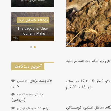
درياچه‌‌ها 
دره‌ها و تنگه‌های ایران
l Geo-
تنگه لی لی، دورود
Maku
آخرین دیدگاه‌ها
لاک پشت برکه‌ای
on
نفس
طول سر و تنه 93 تا 104 میلی‌متر، دم 93 تا 110 میلی‌متر، پا 20 تا 23 میلی‌متر، گوش 15 تا 17 میلی‌متر،
خزری
وزن 15 تا 30 گرم.
مار آبی
on
به تو چه
(ناتریکس)
اه:
راسو
on
علیرضایعقوبیان