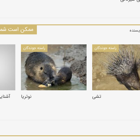
ممکن است شما 
یسنده
راسته جوندگان
راسته جوندگان
تشی
نوتریا
آشنای