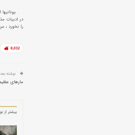
یونانیها اعتقاد داشته اند که قهرمانان افسانه ای سرزمین کهن ایشان قدرت خود را از این جانور کسب می کرده اند .
در ادبیات مذ
را نخورد ، مر
8,032
نوشته بعدی
مارهای عظیم 
بیشتر از نو