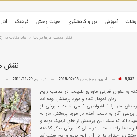
ارشات
آموزش
تور و گردشگری
حیات وحش
فرهنگ
آثار
نقش مذهبی مارها در دنیا
سایر مقالات در ارت
نقش مذ
8,032
آخرین به‌روزرسانی
2018/02/03
در تاریخ
2011/11/29
توسط
شته به عنوان قدرتی ماورای طبیعت در مذهب رایج
زمان نمودار شده و مورد پرستش بوده اند .
تش مار را ” افیولاتری ” می نامند ، برخی از
ز بررسی آثار به دست آمده در مورد پرستش مار به
یده اند که منشا این پرستش از خاور نزدیک بوده و
ایر جاها رفته است . در حالی که برخی دیگر گذشته
ستش و احترام مار در آن رایج بوده و این سنت کم