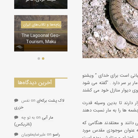
درياچه‌‌ها و تالاب‌های ایران
دره‌ها و تنگه‌های ایران
The Lagoonal Geo-
تنگه لی لی، دورود
Tourism, Maku
آخرین دیدگاه‌ها
ار بر سر دارد . ‘گفته می شود
لاک پشت برکه‌ای
on
نفس
 دارند تا بدین وسیله قدرت
خزری
مار آبی
on
به تو چه
 دانند و معتقدند هنگامی که
(ناتریکس)
به عنوان موجودی مقدس مورد
راسو
on
علیرضایعقوبیان
احترام و ستایش بوده است .