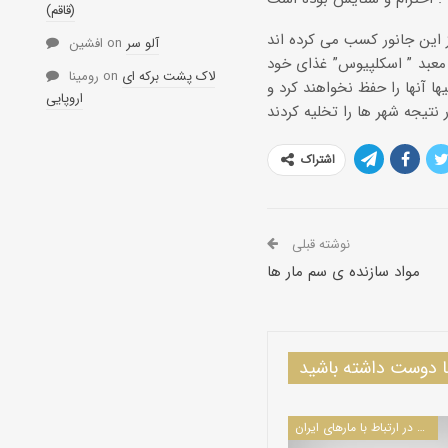
(قاقم)
آلو سر
on
افشین
 معبد ” اسکلپیوس” غذای خود
لاک پشت برکه ای
on
رومینا
یها آنها را حفظ نخواهند کرد و
اروپایی
اشتراک
نوشته قبلی
مواد سازنده ی سم مار ها
دوست داشته باشید
سایر مقالات در ارتباط با مارهای ایران