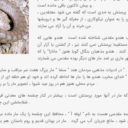
و بیش تاکنون باقی مانده است .
و پرستش به حدی است که گفته می شود معتقدین ،
 را به عنوان نیکوکاری ، از معرکه گیر ها و درویشها
می خرند و آن را آزاد می سازند .
ب هندو مقدس شناخته شده است . هندو هایی که
 مستقیما پرستش نمی کنند نیز ، از کشتن یا آزار آن
نند . هندو مذهبان بنگال گویا هنوز ” مانازا” را که
در ادبیات مذهبی مردمان هند ” سشا ” مار بزرگ هفت سر مراقب و سایبانی است برای خدای ” ویشنو ” .
 ” خدای مخرب هندو ها را مار ها احاطه کرده اند و خود او هم حلقه ای از م
مردم محلی هنوز هم در روز عید شیوا ، تصویر مار را بر روی دیوار منازل خود می کشند .
ه مار در آنها مورد پرستش است ، بیشتر در کنار چشمه های معدنی قرار
شفابخشی این چشمه ها را به مار نسبت دهند .
مه مقدسی هست به نام ” اوفه آ ” ، محافظ این چشمه را یک مار ماده می
شود ، مانع جریان آب می گردد . مار در یونان قدیم و روم باستان هم 