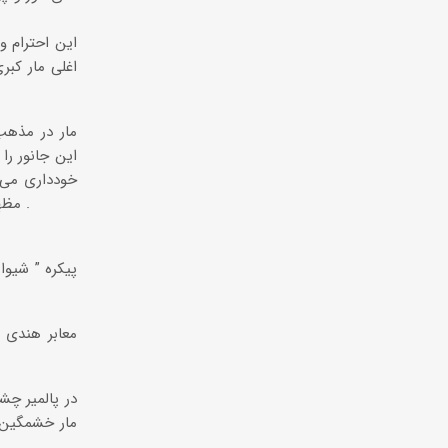
این احترام 
اغلی مار کبری
مار در مذه
این جانور را
خودداری می ک
مظهر ماری یر ضد مار های دیگر بوده مقدس می شمارند .
پیکره ” شیوا
معابر هندی ک
در پالمیر چش
مار خشمگین 