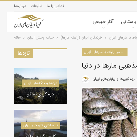
تماس با ما
تبلیغات
درباره‌ما
 باستانی
آثار طبیعی
باط با مارهای ایران
خزندگان ايران (راسته مارها)
حیات وحش ایران
خانه
سایر مقالات در ارتباط با مارهای ایران
تازه‌ها
هبی مارها در دنیا
گروه کویرها و بیابان‌های ایران
کویرشناسی
دره‌ها و تنگه‌های ایران
طوفان شن و راهکارها
دره گردی، ماکو
کاروانسراها و قلعه‌های استان یزد
کاروانسراها و قلعه‌های استان یزد
کلیسا‌های تاریخی ایران
کاروانسرای رباط زین
الدین، مهریز
کلیسا گردی، ماکو