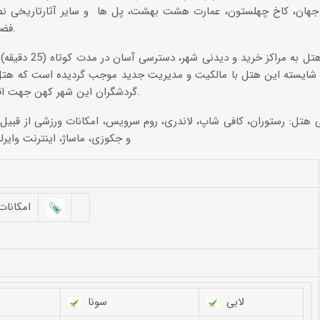
هان، کاخ چهلستون، عمارت هشت بهشت، پل ها و سایر آثارتاریخی نص
فضاهای منحصر به فرد لذت ببرند.
نزدیکی این هتل به مرا
 شایسته این هتل با مالکیت و مدیریت جدید موجب گردیده است که هتل 
گردشگران این شهر کهن جهت اقامتی خاطره انگیز مطرح باشد.
 هتل: رستوران، کافی شاپ، لاندری، روم سرویس، امکانات ورزشی از قبی
و جکوزی، ماساژ، اینترنت وایر
امكانا
لابی
سونا