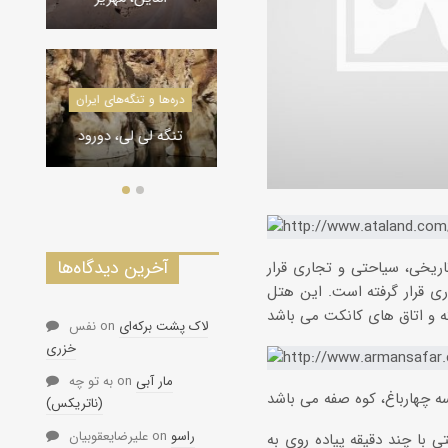
درياچه‌‌ها و تالاب‌های ایران
دره‌ها و تنگه‌های ایران
The Lagoonal Geo-
تنگه لی لی، دورود
Tourism, Maku
آخرین دیدگاه‌ها
ریخی، سیاحتی و تجاری قرار
مورد بهره برداری قرار گرفته است. این هتل
لاک پشت برکه‌ای
on
نفس
خزری
مار آبی
on
به تو چه
(ناتریکس)
راسو
on
علیرضایعقوبیان
 با چند دقیقه پیاده روی به