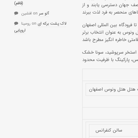
(قاقم)
ف جهان دسترسی یابند و از
آلو سر
on
افشین
لاک پشت برکه ای
on
رومینا
کز خرید و دیدنی شهر، دسترسی آسان در مدت کوتاه (25 دقیقه) تا فرودگاه بین المللی اصفهان
اروپایی
ونوس به عنوان انتخاب برتر
ل استخر سرپوشید، سونا خشک
لس، پارکینگ با ظرفیت محدود
ت هتل هتل ونوس اصفهان
سالن كنفرانس