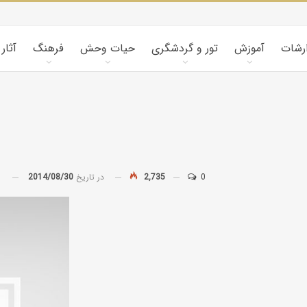
ارشات
آموزش
تور و گردشگری
حیات وحش
فرهنگ
آثار
0
2,735
در تاریخ
2014/08/30
توسط