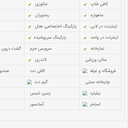
كافی شاپ
جكوزی
ماهواره
رستوران
اینترنت در لابی
پاركینگ اختصاصی هتل
اینترنت در واحد
پاركینگ سرپوشیده
نمازخانه
سرویس حرم
گشت درون ش
سالن ورزشی
لاندری
فروشگاه و غرفه
كافی نت
صندوق
چایخانه سنتی
گیم نت
بیلیارد
زمین تنیس
استخر
آسانسور